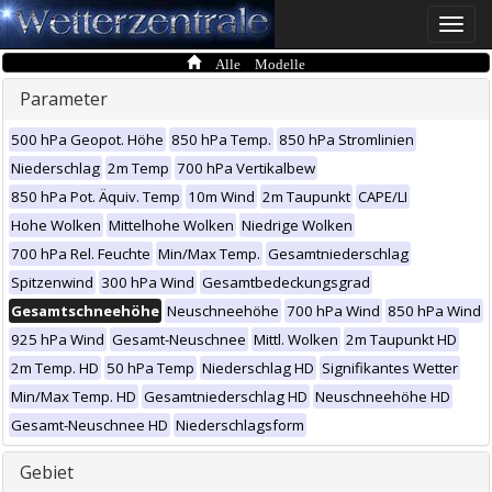
Toggle
naviga
Alle Modelle
Parameter
500 hPa Geopot. Höhe
850 hPa Temp.
850 hPa Stromlinien
Niederschlag
2m Temp
700 hPa Vertikalbew
850 hPa Pot. Äquiv. Temp
10m Wind
2m Taupunkt
CAPE/LI
Hohe Wolken
Mittelhohe Wolken
Niedrige Wolken
700 hPa Rel. Feuchte
Min/Max Temp.
Gesamtniederschlag
Spitzenwind
300 hPa Wind
Gesamtbedeckungsgrad
Gesamtschneehöhe
Neuschneehöhe
700 hPa Wind
850 hPa Wind
925 hPa Wind
Gesamt-Neuschnee
Mittl. Wolken
2m Taupunkt HD
2m Temp. HD
50 hPa Temp
Niederschlag HD
Signifikantes Wetter
Min/Max Temp. HD
Gesamtniederschlag HD
Neuschneehöhe HD
Gesamt-Neuschnee HD
Niederschlagsform
Gebiet