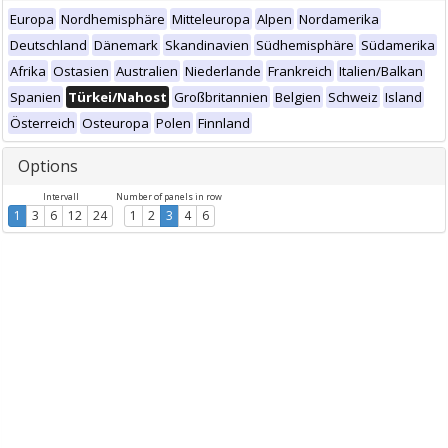
Europa
Nordhemisphäre
Mitteleuropa
Alpen
Nordamerika
Deutschland
Dänemark
Skandinavien
Südhemisphäre
Südamerika
Afrika
Ostasien
Australien
Niederlande
Frankreich
Italien/Balkan
Spanien
Türkei/Nahost
Großbritannien
Belgien
Schweiz
Island
Österreich
Osteuropa
Polen
Finnland
Options
Intervall
Number of panels in row
1
3
6
12
24
1
2
3
4
6