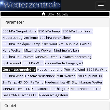
Toggle
naviga
Alle Modelle
Parameter
500 hPa Geopot. Höhe
850 hPa Temp.
850 hPa Stromlinien
Niederschlag
2m Temp
700 hPa Vertikalbew
850 hPa Pot. Äquiv. Temp
10m Wind
2m Taupunkt
CAPE/LI
Hohe Wolken
Mittelhohe Wolken
Niedrige Wolken
700 hPa Rel. Feuchte
Min/Max Temp.
Gesamtniederschlag
Spitzenwind
300 hPa Wind
Gesamtbedeckungsgrad
Gesamtschneehöhe
Neuschneehöhe
700 hPa Wind
850 hPa Wind
925 hPa Wind
Gesamt-Neuschnee
Mittl. Wolken
2m Taupunkt HD
2m Temp. HD
50 hPa Temp
Niederschlag HD
Signifikantes Wetter
Min/Max Temp. HD
Gesamtniederschlag HD
Neuschneehöhe HD
Gesamt-Neuschnee HD
Niederschlagsform
Gebiet