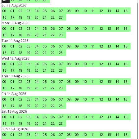
Sun 9 Aug 2026
00
01
02
03
04
05
06
07
08
09
10
11
12
13
14
15
16
17
18
19
20
21
22
23
Mon 10 Aug 2026
00
01
02
03
04
05
06
07
08
09
10
11
12
13
14
15
16
17
18
19
20
21
22
23
Tue 11 Aug 2026
00
01
02
03
04
05
06
07
08
09
10
11
12
13
14
15
16
17
18
19
20
21
22
23
Wed 12 Aug 2026
00
01
02
03
04
05
06
07
08
09
10
11
12
13
14
15
16
17
18
19
20
21
22
23
Thu 13 Aug 2026
00
01
02
03
04
05
06
07
08
09
10
11
12
13
14
15
16
17
18
19
20
21
22
23
Fri 14 Aug 2026
00
01
02
03
04
05
06
07
08
09
10
11
12
13
14
15
16
17
18
19
20
21
22
23
Sat 15 Aug 2026
00
01
02
03
04
05
06
07
08
09
10
11
12
13
14
15
16
17
18
19
20
21
22
23
Sun 16 Aug 2026
00
01
02
03
04
05
06
07
08
09
10
11
12
13
14
15