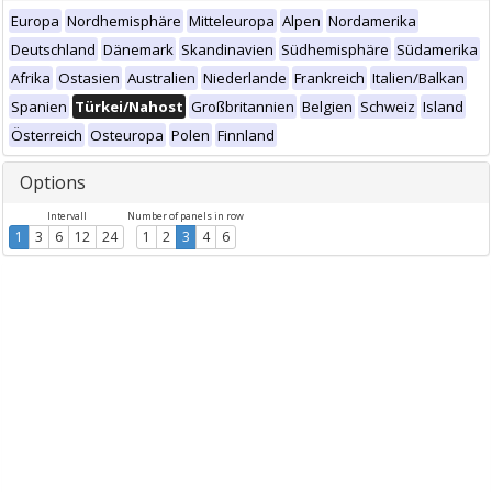
Europa
Nordhemisphäre
Mitteleuropa
Alpen
Nordamerika
Deutschland
Dänemark
Skandinavien
Südhemisphäre
Südamerika
Afrika
Ostasien
Australien
Niederlande
Frankreich
Italien/Balkan
Spanien
Türkei/Nahost
Großbritannien
Belgien
Schweiz
Island
Österreich
Osteuropa
Polen
Finnland
Options
Intervall
Number of panels in row
1
3
6
12
24
1
2
3
4
6