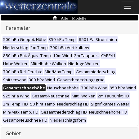
Toggle
naviga
Alle Modelle
Parameter
500 hPa Geopot. Höhe
850 hPa Temp.
850 hPa Stromlinien
Niederschlag
2m Temp
700 hPa Vertikalbew
850 hPa Pot. Äquiv. Temp
10m Wind
2m Taupunkt
CAPE/LI
Hohe Wolken
Mittelhohe Wolken
Niedrige Wolken
700 hPa Rel. Feuchte
Min/Max Temp.
Gesamtniederschlag
Spitzenwind
300 hPa Wind
Gesamtbedeckungsgrad
Gesamtschneehöhe
Neuschneehöhe
700 hPa Wind
850 hPa Wind
925 hPa Wind
Gesamt-Neuschnee
Mittl. Wolken
2m Taupunkt HD
2m Temp. HD
50 hPa Temp
Niederschlag HD
Signifikantes Wetter
Min/Max Temp. HD
Gesamtniederschlag HD
Neuschneehöhe HD
Gesamt-Neuschnee HD
Niederschlagsform
Gebiet