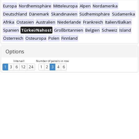
Europa
Nordhemisphäre
Mitteleuropa
Alpen
Nordamerika
Deutschland
Dänemark
Skandinavien
Südhemisphäre
Südamerika
Afrika
Ostasien
Australien
Niederlande
Frankreich
Italien/Balkan
Spanien
Türkei/Nahost
Großbritannien
Belgien
Schweiz
Island
Österreich
Osteuropa
Polen
Finnland
Options
Intervall
Number of panels in row
1
3
6
12
24
1
2
3
4
6