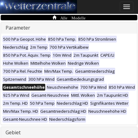
Toggle
naviga
Alle Modelle
Parameter
500 hPa Geopot. Höhe
850 hPa Temp.
850 hPa Stromlinien
Niederschlag
2m Temp
700 hPa Vertikalbew
850 hPa Pot. Äquiv. Temp
10m Wind
2m Taupunkt
CAPE/LI
Hohe Wolken
Mittelhohe Wolken
Niedrige Wolken
700 hPa Rel. Feuchte
Min/Max Temp.
Gesamtniederschlag
Spitzenwind
300 hPa Wind
Gesamtbedeckungsgrad
Gesamtschneehöhe
Neuschneehöhe
700 hPa Wind
850 hPa Wind
925 hPa Wind
Gesamt-Neuschnee
Mittl. Wolken
2m Taupunkt HD
2m Temp. HD
50 hPa Temp
Niederschlag HD
Signifikantes Wetter
Min/Max Temp. HD
Gesamtniederschlag HD
Neuschneehöhe HD
Gesamt-Neuschnee HD
Niederschlagsform
Gebiet