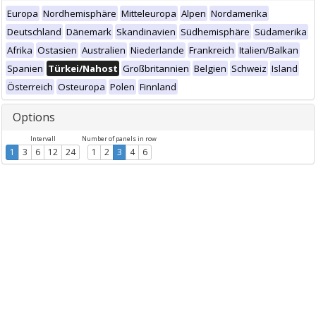
Europa
Nordhemisphäre
Mitteleuropa
Alpen
Nordamerika
Deutschland
Dänemark
Skandinavien
Südhemisphäre
Südamerika
Afrika
Ostasien
Australien
Niederlande
Frankreich
Italien/Balkan
Spanien
Türkei/Nahost
Großbritannien
Belgien
Schweiz
Island
Österreich
Osteuropa
Polen
Finnland
Options
Intervall
Number of panels in row
1
3
6
12
24
1
2
3
4
6