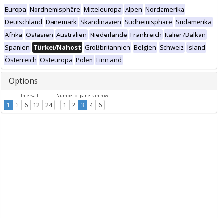
Europa
Nordhemisphäre
Mitteleuropa
Alpen
Nordamerika
Deutschland
Dänemark
Skandinavien
Südhemisphäre
Südamerika
Afrika
Ostasien
Australien
Niederlande
Frankreich
Italien/Balkan
Spanien
Türkei/Nahost
Großbritannien
Belgien
Schweiz
Island
Österreich
Osteuropa
Polen
Finnland
Options
Intervall
Number of panels in row
1
3
6
12
24
1
2
3
4
6