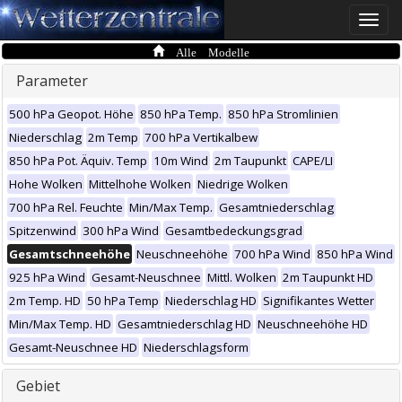
Toggle
naviga
Alle Modelle
Parameter
500 hPa Geopot. Höhe
850 hPa Temp.
850 hPa Stromlinien
Niederschlag
2m Temp
700 hPa Vertikalbew
850 hPa Pot. Äquiv. Temp
10m Wind
2m Taupunkt
CAPE/LI
Hohe Wolken
Mittelhohe Wolken
Niedrige Wolken
700 hPa Rel. Feuchte
Min/Max Temp.
Gesamtniederschlag
Spitzenwind
300 hPa Wind
Gesamtbedeckungsgrad
Gesamtschneehöhe
Neuschneehöhe
700 hPa Wind
850 hPa Wind
925 hPa Wind
Gesamt-Neuschnee
Mittl. Wolken
2m Taupunkt HD
2m Temp. HD
50 hPa Temp
Niederschlag HD
Signifikantes Wetter
Min/Max Temp. HD
Gesamtniederschlag HD
Neuschneehöhe HD
Gesamt-Neuschnee HD
Niederschlagsform
Gebiet