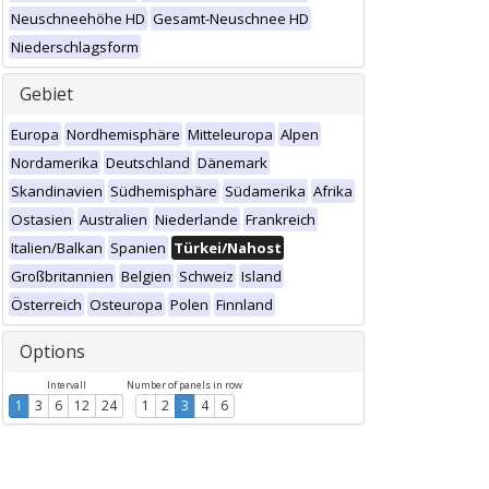
Neuschneehöhe HD
Gesamt-Neuschnee HD
Niederschlagsform
Gebiet
Europa
Nordhemisphäre
Mitteleuropa
Alpen
Nordamerika
Deutschland
Dänemark
Skandinavien
Südhemisphäre
Südamerika
Afrika
Ostasien
Australien
Niederlande
Frankreich
Italien/Balkan
Spanien
Türkei/Nahost
Großbritannien
Belgien
Schweiz
Island
Österreich
Osteuropa
Polen
Finnland
Options
Intervall
Number of panels in row
1
3
6
12
24
1
2
3
4
6