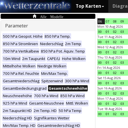
Top Karten
Diagr
Alle Modelle
06
07
08
09
Parameter
Mon 10 Aug 2026
00
01
02
03
500 hPa Geopot. Höhe
850 hPa Temp.
Tue 11 Aug 2026
00
01
02
03
850 hPa Stromlinien
Niederschlag
2m Temp
Wed 12 Aug 2026
700 hPa Vertikalbew
850 hPa Pot. Äquiv. Temp
00
01
02
03
Thu 13 Aug 2026
10m Wind
2m Taupunkt
CAPE/LI
Hohe Wolken
00
01
02
03
Mittelhohe Wolken
Niedrige Wolken
Fri 14 Aug 2026
00
01
02
03
700 hPa Rel. Feuchte
Min/Max Temp.
Sat 15 Aug 2026
Gesamtniederschlag
Spitzenwind
300 hPa Wind
00
01
02
03
Gesamtbedeckungsgrad
Gesamtschneehöhe
Sun 16 Aug 2026
00
01
02
03
Neuschneehöhe
700 hPa Wind
850 hPa Wind
Mon 17 Aug 2026
925 hPa Wind
Gesamt-Neuschnee
Mittl. Wolken
00
01
02
03
Tue 18 Aug 2026
2m Taupunkt HD
2m Temp. HD
50 hPa Temp
00
01
02
03
Niederschlag HD
Signifikantes Wetter
Min/Max Temp. HD
Gesamtniederschlag HD