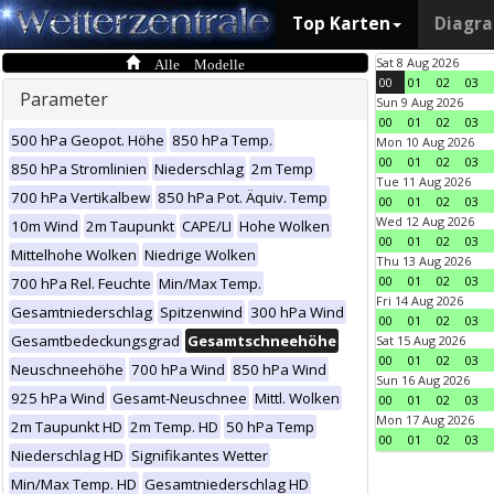
Top Karten
Diagr
Alle Modelle
Sat 8 Aug 2026
00
01
02
03
Parameter
Sun 9 Aug 2026
00
01
02
03
500 hPa Geopot. Höhe
850 hPa Temp.
Mon 10 Aug 2026
00
01
02
03
850 hPa Stromlinien
Niederschlag
2m Temp
Tue 11 Aug 2026
700 hPa Vertikalbew
850 hPa Pot. Äquiv. Temp
00
01
02
03
Wed 12 Aug 2026
10m Wind
2m Taupunkt
CAPE/LI
Hohe Wolken
00
01
02
03
Mittelhohe Wolken
Niedrige Wolken
Thu 13 Aug 2026
00
01
02
03
700 hPa Rel. Feuchte
Min/Max Temp.
Fri 14 Aug 2026
Gesamtniederschlag
Spitzenwind
300 hPa Wind
00
01
02
03
Gesamtbedeckungsgrad
Gesamtschneehöhe
Sat 15 Aug 2026
00
01
02
03
Neuschneehöhe
700 hPa Wind
850 hPa Wind
Sun 16 Aug 2026
925 hPa Wind
Gesamt-Neuschnee
Mittl. Wolken
00
01
02
03
Mon 17 Aug 2026
2m Taupunkt HD
2m Temp. HD
50 hPa Temp
00
01
02
03
Niederschlag HD
Signifikantes Wetter
Min/Max Temp. HD
Gesamtniederschlag HD