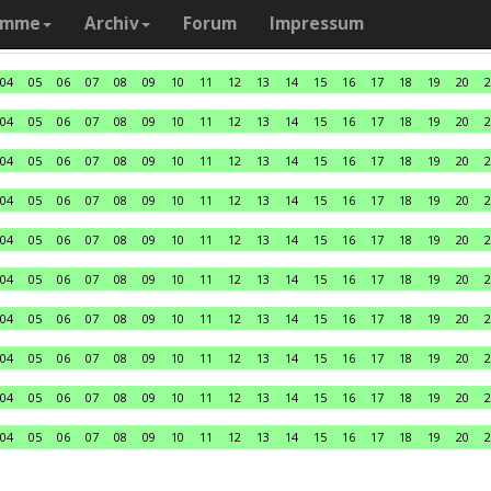
amme
Archiv
Forum
Impressum
04
05
06
07
08
09
10
11
12
13
14
15
16
17
18
19
20
2
04
05
06
07
08
09
10
11
12
13
14
15
16
17
18
19
20
2
04
05
06
07
08
09
10
11
12
13
14
15
16
17
18
19
20
2
04
05
06
07
08
09
10
11
12
13
14
15
16
17
18
19
20
2
04
05
06
07
08
09
10
11
12
13
14
15
16
17
18
19
20
2
04
05
06
07
08
09
10
11
12
13
14
15
16
17
18
19
20
2
04
05
06
07
08
09
10
11
12
13
14
15
16
17
18
19
20
2
04
05
06
07
08
09
10
11
12
13
14
15
16
17
18
19
20
2
04
05
06
07
08
09
10
11
12
13
14
15
16
17
18
19
20
2
04
05
06
07
08
09
10
11
12
13
14
15
16
17
18
19
20
2