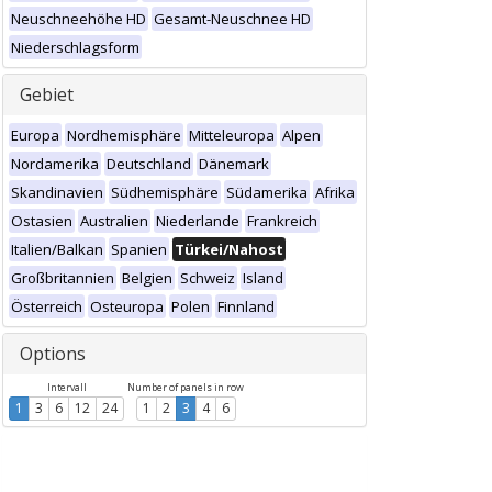
Neuschneehöhe HD
Gesamt-Neuschnee HD
Niederschlagsform
Gebiet
Europa
Nordhemisphäre
Mitteleuropa
Alpen
Nordamerika
Deutschland
Dänemark
Skandinavien
Südhemisphäre
Südamerika
Afrika
Ostasien
Australien
Niederlande
Frankreich
Italien/Balkan
Spanien
Türkei/Nahost
Großbritannien
Belgien
Schweiz
Island
Österreich
Osteuropa
Polen
Finnland
Options
Intervall
Number of panels in row
1
3
6
12
24
1
2
3
4
6