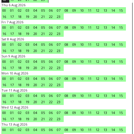
Thu 6 Aug 2026
00
01
02
03
04
05
06
07
08
09
10
11
12
13
14
15
16
17
18
19
20
21
22
23
Fri 7 Aug 2026
00
01
02
03
04
05
06
07
08
09
10
11
12
13
14
15
16
17
18
19
20
21
22
23
Sat 8 Aug 2026
00
01
02
03
04
05
06
07
08
09
10
11
12
13
14
15
16
17
18
19
20
21
22
23
Sun 9 Aug 2026
00
01
02
03
04
05
06
07
08
09
10
11
12
13
14
15
16
17
18
19
20
21
22
23
Mon 10 Aug 2026
00
01
02
03
04
05
06
07
08
09
10
11
12
13
14
15
16
17
18
19
20
21
22
23
Tue 11 Aug 2026
00
01
02
03
04
05
06
07
08
09
10
11
12
13
14
15
16
17
18
19
20
21
22
23
Wed 12 Aug 2026
00
01
02
03
04
05
06
07
08
09
10
11
12
13
14
15
16
17
18
19
20
21
22
23
Thu 13 Aug 2026
00
01
02
03
04
05
06
07
08
09
10
11
12
13
14
15