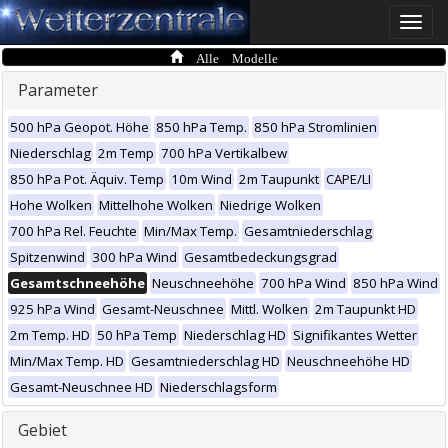
Toggle
naviga
Alle Modelle
Parameter
500 hPa Geopot. Höhe
850 hPa Temp.
850 hPa Stromlinien
Niederschlag
2m Temp
700 hPa Vertikalbew
850 hPa Pot. Äquiv. Temp
10m Wind
2m Taupunkt
CAPE/LI
Hohe Wolken
Mittelhohe Wolken
Niedrige Wolken
700 hPa Rel. Feuchte
Min/Max Temp.
Gesamtniederschlag
Spitzenwind
300 hPa Wind
Gesamtbedeckungsgrad
Gesamtschneehöhe
Neuschneehöhe
700 hPa Wind
850 hPa Wind
925 hPa Wind
Gesamt-Neuschnee
Mittl. Wolken
2m Taupunkt HD
2m Temp. HD
50 hPa Temp
Niederschlag HD
Signifikantes Wetter
Min/Max Temp. HD
Gesamtniederschlag HD
Neuschneehöhe HD
Gesamt-Neuschnee HD
Niederschlagsform
Gebiet