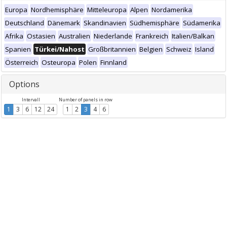
Europa
Nordhemisphäre
Mitteleuropa
Alpen
Nordamerika
Deutschland
Dänemark
Skandinavien
Südhemisphäre
Südamerika
Afrika
Ostasien
Australien
Niederlande
Frankreich
Italien/Balkan
Spanien
Türkei/Nahost
Großbritannien
Belgien
Schweiz
Island
Österreich
Osteuropa
Polen
Finnland
Options
Intervall
Number of panels in row
1
3
6
12
24
1
2
3
4
6