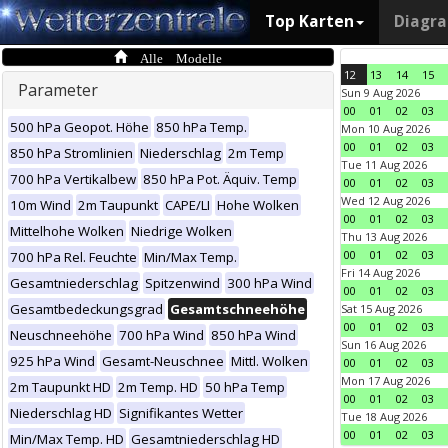
Top Karten
Diagr
Alle Modelle
12
13
14
15
Parameter
Sun 9 Aug 2026
00
01
02
03
500 hPa Geopot. Höhe
850 hPa Temp.
Mon 10 Aug 2026
00
01
02
03
850 hPa Stromlinien
Niederschlag
2m Temp
Tue 11 Aug 2026
700 hPa Vertikalbew
850 hPa Pot. Äquiv. Temp
00
01
02
03
Wed 12 Aug 2026
10m Wind
2m Taupunkt
CAPE/LI
Hohe Wolken
00
01
02
03
Mittelhohe Wolken
Niedrige Wolken
Thu 13 Aug 2026
00
01
02
03
700 hPa Rel. Feuchte
Min/Max Temp.
Fri 14 Aug 2026
Gesamtniederschlag
Spitzenwind
300 hPa Wind
00
01
02
03
Gesamtbedeckungsgrad
Gesamtschneehöhe
Sat 15 Aug 2026
00
01
02
03
Neuschneehöhe
700 hPa Wind
850 hPa Wind
Sun 16 Aug 2026
925 hPa Wind
Gesamt-Neuschnee
Mittl. Wolken
00
01
02
03
Mon 17 Aug 2026
2m Taupunkt HD
2m Temp. HD
50 hPa Temp
00
01
02
03
Niederschlag HD
Signifikantes Wetter
Tue 18 Aug 2026
00
01
02
03
Min/Max Temp. HD
Gesamtniederschlag HD