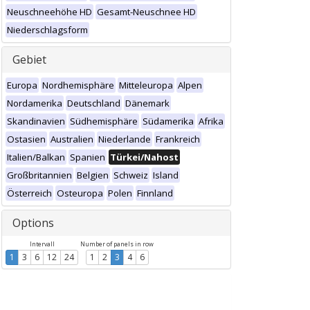
Neuschneehöhe HD
Gesamt-Neuschnee HD
Niederschlagsform
Gebiet
Europa
Nordhemisphäre
Mitteleuropa
Alpen
Nordamerika
Deutschland
Dänemark
Skandinavien
Südhemisphäre
Südamerika
Afrika
Ostasien
Australien
Niederlande
Frankreich
Italien/Balkan
Spanien
Türkei/Nahost
Großbritannien
Belgien
Schweiz
Island
Österreich
Osteuropa
Polen
Finnland
Options
Intervall
Number of panels in row
1
3
6
12
24
1
2
3
4
6