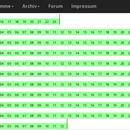
amme
Archiv
Forum
Impressum
16
17
18
19
20
21
22
23
04
05
06
07
08
09
10
11
12
13
14
15
16
17
18
19
20
2
04
05
06
07
08
09
10
11
12
13
14
15
16
17
18
19
20
2
04
05
06
07
08
09
10
11
12
13
14
15
16
17
18
19
20
2
04
05
06
07
08
09
10
11
12
13
14
15
16
17
18
19
20
2
04
05
06
07
08
09
10
11
12
13
14
15
16
17
18
19
20
2
04
05
06
07
08
09
10
11
12
13
14
15
16
17
18
19
20
2
04
05
06
07
08
09
10
11
12
13
14
15
16
17
18
19
20
2
04
05
06
07
08
09
10
11
12
13
14
15
16
17
18
19
20
2
04
05
06
07
08
09
10
11
12
13
14
15
16
17
18
19
20
2
04
05
06
07
08
09
10
11
12