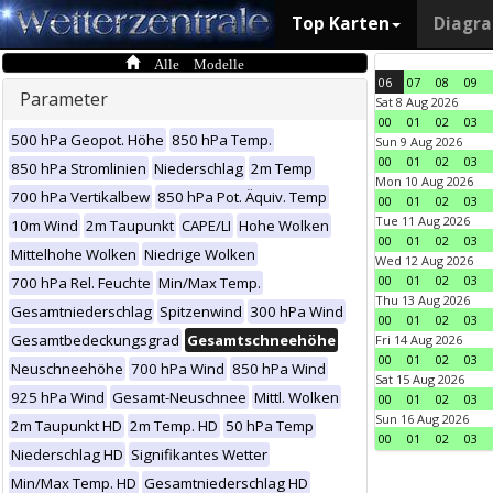
Top Karten
Diagr
Alle Modelle
06
07
08
09
Parameter
Sat 8 Aug 2026
00
01
02
03
500 hPa Geopot. Höhe
850 hPa Temp.
Sun 9 Aug 2026
00
01
02
03
850 hPa Stromlinien
Niederschlag
2m Temp
Mon 10 Aug 2026
700 hPa Vertikalbew
850 hPa Pot. Äquiv. Temp
00
01
02
03
Tue 11 Aug 2026
10m Wind
2m Taupunkt
CAPE/LI
Hohe Wolken
00
01
02
03
Mittelhohe Wolken
Niedrige Wolken
Wed 12 Aug 2026
00
01
02
03
700 hPa Rel. Feuchte
Min/Max Temp.
Thu 13 Aug 2026
Gesamtniederschlag
Spitzenwind
300 hPa Wind
00
01
02
03
Gesamtbedeckungsgrad
Gesamtschneehöhe
Fri 14 Aug 2026
00
01
02
03
Neuschneehöhe
700 hPa Wind
850 hPa Wind
Sat 15 Aug 2026
925 hPa Wind
Gesamt-Neuschnee
Mittl. Wolken
00
01
02
03
Sun 16 Aug 2026
2m Taupunkt HD
2m Temp. HD
50 hPa Temp
00
01
02
03
Niederschlag HD
Signifikantes Wetter
Min/Max Temp. HD
Gesamtniederschlag HD