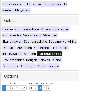
Neuschneehöhe HD
Gesamt-Neuschnee HD
Niederschlagsform
Gebiet
Europa
Nordhemisphäre
Mitteleuropa
Alpen
Nordamerika
Deutschland
Dänemark
Skandinavien
Südhemisphäre
Südamerika
Afrika
Ostasien
Australien
Niederlande
Frankreich
Italien/Balkan
Spanien
Türkei/Nahost
Großbritannien
Belgien
Schweiz
Island
Österreich
Osteuropa
Polen
Finnland
Options
Intervall
Number of panels in row
1
3
6
12
24
1
2
3
4
6