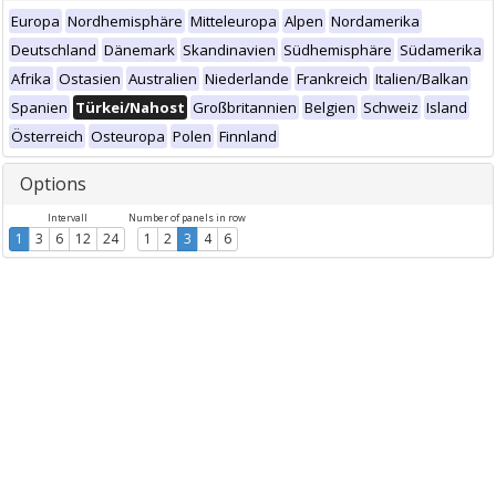
Europa
Nordhemisphäre
Mitteleuropa
Alpen
Nordamerika
Deutschland
Dänemark
Skandinavien
Südhemisphäre
Südamerika
Afrika
Ostasien
Australien
Niederlande
Frankreich
Italien/Balkan
Spanien
Türkei/Nahost
Großbritannien
Belgien
Schweiz
Island
Österreich
Osteuropa
Polen
Finnland
Options
Intervall
Number of panels in row
1
3
6
12
24
1
2
3
4
6