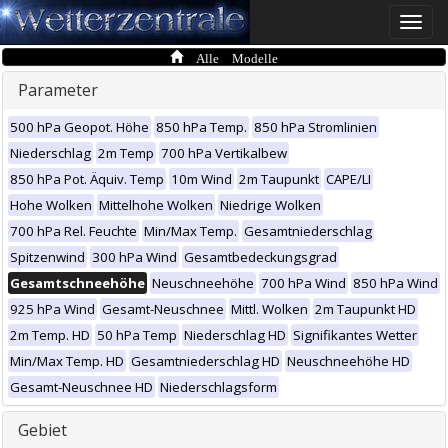
Toggle
naviga
Alle Modelle
Parameter
500 hPa Geopot. Höhe
850 hPa Temp.
850 hPa Stromlinien
Niederschlag
2m Temp
700 hPa Vertikalbew
850 hPa Pot. Äquiv. Temp
10m Wind
2m Taupunkt
CAPE/LI
Hohe Wolken
Mittelhohe Wolken
Niedrige Wolken
700 hPa Rel. Feuchte
Min/Max Temp.
Gesamtniederschlag
Spitzenwind
300 hPa Wind
Gesamtbedeckungsgrad
Gesamtschneehöhe
Neuschneehöhe
700 hPa Wind
850 hPa Wind
925 hPa Wind
Gesamt-Neuschnee
Mittl. Wolken
2m Taupunkt HD
2m Temp. HD
50 hPa Temp
Niederschlag HD
Signifikantes Wetter
Min/Max Temp. HD
Gesamtniederschlag HD
Neuschneehöhe HD
Gesamt-Neuschnee HD
Niederschlagsform
Gebiet