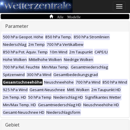
Toggle
naviga
Alle Modelle
Parameter
500 hPa Geopot. Höhe
850 hPa Temp.
850 hPa Stromlinien
Niederschlag
2m Temp
700 hPa Vertikalbew
850 hPa Pot. Äquiv. Temp
10m Wind
2m Taupunkt
CAPE/LI
Hohe Wolken
Mittelhohe Wolken
Niedrige Wolken
700 hPa Rel. Feuchte
Min/Max Temp.
Gesamtniederschlag
Spitzenwind
300 hPa Wind
Gesamtbedeckungsgrad
Gesamtschneehöhe
Neuschneehöhe
700 hPa Wind
850 hPa Wind
925 hPa Wind
Gesamt-Neuschnee
Mittl. Wolken
2m Taupunkt HD
2m Temp. HD
50 hPa Temp
Niederschlag HD
Signifikantes Wetter
Min/Max Temp. HD
Gesamtniederschlag HD
Neuschneehöhe HD
Gesamt-Neuschnee HD
Niederschlagsform
Gebiet