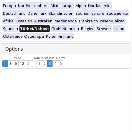
Europa
Nordhemisphäre
Mitteleuropa
Alpen
Nordamerika
Deutschland
Dänemark
Skandinavien
Südhemisphäre
Südamerika
Afrika
Ostasien
Australien
Niederlande
Frankreich
Italien/Balkan
Spanien
Türkei/Nahost
Großbritannien
Belgien
Schweiz
Island
Österreich
Osteuropa
Polen
Finnland
Options
Intervall
Number of panels in row
1
3
6
12
24
1
2
3
4
6