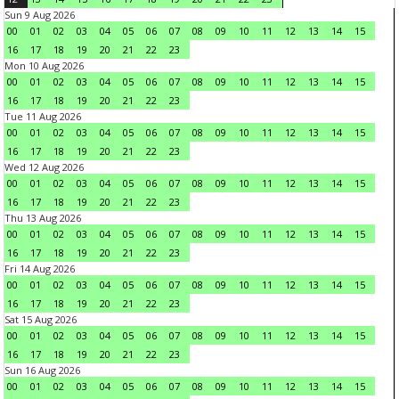
Sun 9 Aug 2026
00
01
02
03
04
05
06
07
08
09
10
11
12
13
14
15
16
17
18
19
20
21
22
23
Mon 10 Aug 2026
00
01
02
03
04
05
06
07
08
09
10
11
12
13
14
15
16
17
18
19
20
21
22
23
Tue 11 Aug 2026
00
01
02
03
04
05
06
07
08
09
10
11
12
13
14
15
16
17
18
19
20
21
22
23
Wed 12 Aug 2026
00
01
02
03
04
05
06
07
08
09
10
11
12
13
14
15
16
17
18
19
20
21
22
23
Thu 13 Aug 2026
00
01
02
03
04
05
06
07
08
09
10
11
12
13
14
15
16
17
18
19
20
21
22
23
Fri 14 Aug 2026
00
01
02
03
04
05
06
07
08
09
10
11
12
13
14
15
16
17
18
19
20
21
22
23
Sat 15 Aug 2026
00
01
02
03
04
05
06
07
08
09
10
11
12
13
14
15
16
17
18
19
20
21
22
23
Sun 16 Aug 2026
00
01
02
03
04
05
06
07
08
09
10
11
12
13
14
15