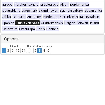
Europa
Nordhemisphäre
Mitteleuropa
Alpen
Nordamerika
Deutschland
Dänemark
Skandinavien
Südhemisphäre
Südamerika
Afrika
Ostasien
Australien
Niederlande
Frankreich
Italien/Balkan
Spanien
Türkei/Nahost
Großbritannien
Belgien
Schweiz
Island
Österreich
Osteuropa
Polen
Finnland
Options
Intervall
Number of panels in row
1
3
6
12
24
1
2
3
4
6