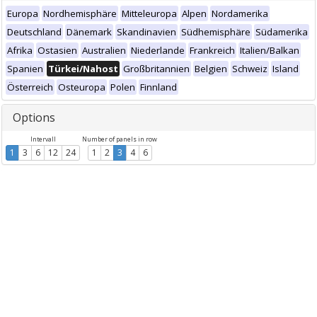
Europa
Nordhemisphäre
Mitteleuropa
Alpen
Nordamerika
Deutschland
Dänemark
Skandinavien
Südhemisphäre
Südamerika
Afrika
Ostasien
Australien
Niederlande
Frankreich
Italien/Balkan
Spanien
Türkei/Nahost
Großbritannien
Belgien
Schweiz
Island
Österreich
Osteuropa
Polen
Finnland
Options
Intervall
Number of panels in row
1
3
6
12
24
1
2
3
4
6