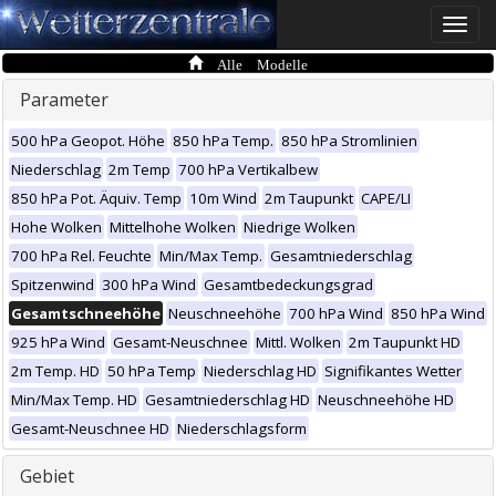
Toggle
naviga
Alle Modelle
Parameter
500 hPa Geopot. Höhe
850 hPa Temp.
850 hPa Stromlinien
Niederschlag
2m Temp
700 hPa Vertikalbew
850 hPa Pot. Äquiv. Temp
10m Wind
2m Taupunkt
CAPE/LI
Hohe Wolken
Mittelhohe Wolken
Niedrige Wolken
700 hPa Rel. Feuchte
Min/Max Temp.
Gesamtniederschlag
Spitzenwind
300 hPa Wind
Gesamtbedeckungsgrad
Gesamtschneehöhe
Neuschneehöhe
700 hPa Wind
850 hPa Wind
925 hPa Wind
Gesamt-Neuschnee
Mittl. Wolken
2m Taupunkt HD
2m Temp. HD
50 hPa Temp
Niederschlag HD
Signifikantes Wetter
Min/Max Temp. HD
Gesamtniederschlag HD
Neuschneehöhe HD
Gesamt-Neuschnee HD
Niederschlagsform
Gebiet