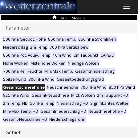
Toggle
naviga
Alle Modelle
Parameter
500 hPa Geopot. Höhe
850 hPa Temp.
850 hPa Stromlinien
Niederschlag
2m Temp
700 hPa Vertikalbew
850 hPa Pot. Äquiv. Temp
10m Wind
2m Taupunkt
CAPE/LI
Hohe Wolken
Mittelhohe Wolken
Niedrige Wolken
700 hPa Rel. Feuchte
Min/Max Temp.
Gesamtniederschlag
Spitzenwind
300 hPa Wind
Gesamtbedeckungsgrad
Gesamtschneehöhe
Neuschneehöhe
700 hPa Wind
850 hPa Wind
925 hPa Wind
Gesamt-Neuschnee
Mittl. Wolken
2m Taupunkt HD
2m Temp. HD
50 hPa Temp
Niederschlag HD
Signifikantes Wetter
Min/Max Temp. HD
Gesamtniederschlag HD
Neuschneehöhe HD
Gesamt-Neuschnee HD
Niederschlagsform
Gebiet