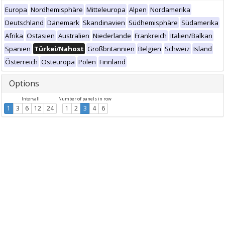
Europa
Nordhemisphäre
Mitteleuropa
Alpen
Nordamerika
Deutschland
Dänemark
Skandinavien
Südhemisphäre
Südamerika
Afrika
Ostasien
Australien
Niederlande
Frankreich
Italien/Balkan
Spanien
Türkei/Nahost
Großbritannien
Belgien
Schweiz
Island
Österreich
Osteuropa
Polen
Finnland
Options
Intervall
Number of panels in row
1
3
6
12
24
1
2
3
4
6