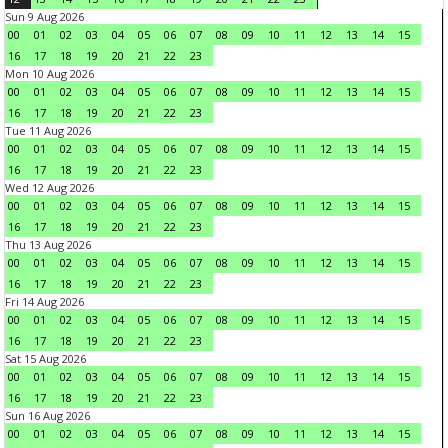
Sun 9 Aug 2026
00
01
02
03
04
05
06
07
08
09
10
11
12
13
14
15
16
17
18
19
20
21
22
23
Mon 10 Aug 2026
00
01
02
03
04
05
06
07
08
09
10
11
12
13
14
15
16
17
18
19
20
21
22
23
Tue 11 Aug 2026
00
01
02
03
04
05
06
07
08
09
10
11
12
13
14
15
16
17
18
19
20
21
22
23
Wed 12 Aug 2026
00
01
02
03
04
05
06
07
08
09
10
11
12
13
14
15
16
17
18
19
20
21
22
23
Thu 13 Aug 2026
00
01
02
03
04
05
06
07
08
09
10
11
12
13
14
15
16
17
18
19
20
21
22
23
Fri 14 Aug 2026
00
01
02
03
04
05
06
07
08
09
10
11
12
13
14
15
16
17
18
19
20
21
22
23
Sat 15 Aug 2026
00
01
02
03
04
05
06
07
08
09
10
11
12
13
14
15
16
17
18
19
20
21
22
23
Sun 16 Aug 2026
00
01
02
03
04
05
06
07
08
09
10
11
12
13
14
15