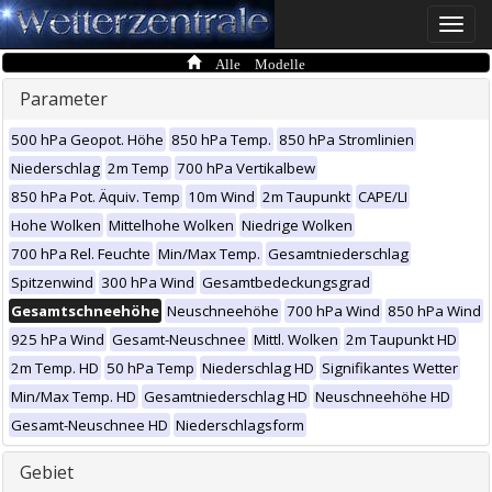
Toggle
naviga
Alle Modelle
Parameter
500 hPa Geopot. Höhe
850 hPa Temp.
850 hPa Stromlinien
Niederschlag
2m Temp
700 hPa Vertikalbew
850 hPa Pot. Äquiv. Temp
10m Wind
2m Taupunkt
CAPE/LI
Hohe Wolken
Mittelhohe Wolken
Niedrige Wolken
700 hPa Rel. Feuchte
Min/Max Temp.
Gesamtniederschlag
Spitzenwind
300 hPa Wind
Gesamtbedeckungsgrad
Gesamtschneehöhe
Neuschneehöhe
700 hPa Wind
850 hPa Wind
925 hPa Wind
Gesamt-Neuschnee
Mittl. Wolken
2m Taupunkt HD
2m Temp. HD
50 hPa Temp
Niederschlag HD
Signifikantes Wetter
Min/Max Temp. HD
Gesamtniederschlag HD
Neuschneehöhe HD
Gesamt-Neuschnee HD
Niederschlagsform
Gebiet