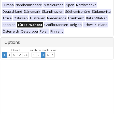
Europa
Nordhemisphäre
Mitteleuropa
Alpen
Nordamerika
Deutschland
Dänemark
Skandinavien
Südhemisphäre
Südamerika
Afrika
Ostasien
Australien
Niederlande
Frankreich
Italien/Balkan
Spanien
Türkei/Nahost
Großbritannien
Belgien
Schweiz
Island
Österreich
Osteuropa
Polen
Finnland
Options
Intervall
Number of panels in row
1
3
6
12
24
1
2
3
4
6