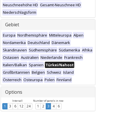
Neuschneehöhe HD
Gesamt-Neuschnee HD
Niederschlagsform
Gebiet
Europa
Nordhemisphäre
Mitteleuropa
Alpen
Nordamerika
Deutschland
Dänemark
Skandinavien
Südhemisphäre
Südamerika
Afrika
Ostasien
Australien
Niederlande
Frankreich
Italien/Balkan
Spanien
Türkei/Nahost
Großbritannien
Belgien
Schweiz
Island
Österreich
Osteuropa
Polen
Finnland
Options
Intervall
Number of panels in row
1
3
6
12
24
1
2
3
4
6