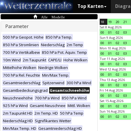
Top Karten
Diagr
Alle Modelle
18
19
20
21
Parameter
Sat 8 Aug 2026
00
01
02
03
500 hPa Geopot. Höhe
850 hPa Temp.
Sun 9 Aug 2026
00
01
02
03
850 hPa Stromlinien
Niederschlag
2m Temp
Mon 10 Aug 2026
700 hPa Vertikalbew
850 hPa Pot. Äquiv. Temp
00
01
02
03
Tue 11 Aug 2026
10m Wind
2m Taupunkt
CAPE/LI
Hohe Wolken
00
01
02
03
Mittelhohe Wolken
Niedrige Wolken
Wed 12 Aug 2026
00
01
02
03
700 hPa Rel. Feuchte
Min/Max Temp.
Thu 13 Aug 2026
Gesamtniederschlag
Spitzenwind
300 hPa Wind
00
01
02
03
Gesamtbedeckungsgrad
Gesamtschneehöhe
Fri 14 Aug 2026
00
01
02
03
Neuschneehöhe
700 hPa Wind
850 hPa Wind
Sat 15 Aug 2026
925 hPa Wind
Gesamt-Neuschnee
Mittl. Wolken
00
01
02
03
Sun 16 Aug 2026
2m Taupunkt HD
2m Temp. HD
50 hPa Temp
00
01
02
03
Niederschlag HD
Signifikantes Wetter
Min/Max Temp. HD
Gesamtniederschlag HD