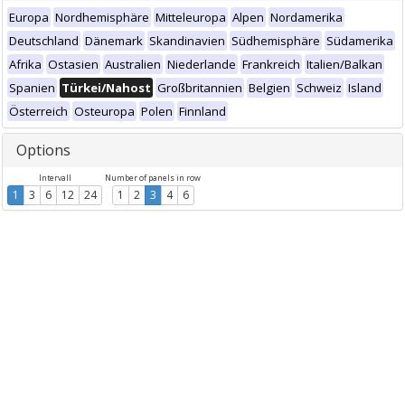
Europa
Nordhemisphäre
Mitteleuropa
Alpen
Nordamerika
Deutschland
Dänemark
Skandinavien
Südhemisphäre
Südamerika
Afrika
Ostasien
Australien
Niederlande
Frankreich
Italien/Balkan
Spanien
Türkei/Nahost
Großbritannien
Belgien
Schweiz
Island
Österreich
Osteuropa
Polen
Finnland
Options
Intervall
Number of panels in row
1
3
6
12
24
1
2
3
4
6