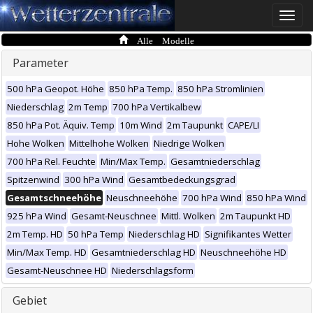
Toggle
naviga
Alle Modelle
Parameter
500 hPa Geopot. Höhe
850 hPa Temp.
850 hPa Stromlinien
Niederschlag
2m Temp
700 hPa Vertikalbew
850 hPa Pot. Äquiv. Temp
10m Wind
2m Taupunkt
CAPE/LI
Hohe Wolken
Mittelhohe Wolken
Niedrige Wolken
700 hPa Rel. Feuchte
Min/Max Temp.
Gesamtniederschlag
Spitzenwind
300 hPa Wind
Gesamtbedeckungsgrad
Gesamtschneehöhe
Neuschneehöhe
700 hPa Wind
850 hPa Wind
925 hPa Wind
Gesamt-Neuschnee
Mittl. Wolken
2m Taupunkt HD
2m Temp. HD
50 hPa Temp
Niederschlag HD
Signifikantes Wetter
Min/Max Temp. HD
Gesamtniederschlag HD
Neuschneehöhe HD
Gesamt-Neuschnee HD
Niederschlagsform
Gebiet