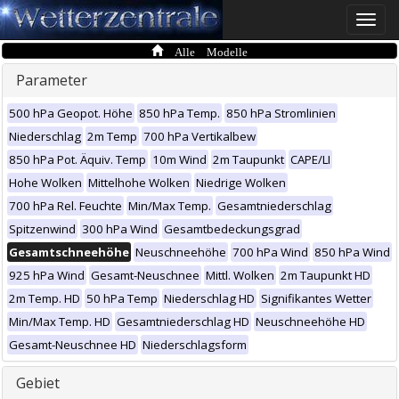
Toggle
naviga
Alle Modelle
Parameter
500 hPa Geopot. Höhe
850 hPa Temp.
850 hPa Stromlinien
Niederschlag
2m Temp
700 hPa Vertikalbew
850 hPa Pot. Äquiv. Temp
10m Wind
2m Taupunkt
CAPE/LI
Hohe Wolken
Mittelhohe Wolken
Niedrige Wolken
700 hPa Rel. Feuchte
Min/Max Temp.
Gesamtniederschlag
Spitzenwind
300 hPa Wind
Gesamtbedeckungsgrad
Gesamtschneehöhe
Neuschneehöhe
700 hPa Wind
850 hPa Wind
925 hPa Wind
Gesamt-Neuschnee
Mittl. Wolken
2m Taupunkt HD
2m Temp. HD
50 hPa Temp
Niederschlag HD
Signifikantes Wetter
Min/Max Temp. HD
Gesamtniederschlag HD
Neuschneehöhe HD
Gesamt-Neuschnee HD
Niederschlagsform
Gebiet