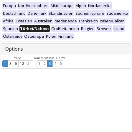
Europa
Nordhemisphäre
Mitteleuropa
Alpen
Nordamerika
Deutschland
Dänemark
Skandinavien
Südhemisphäre
Südamerika
Afrika
Ostasien
Australien
Niederlande
Frankreich
Italien/Balkan
Spanien
Türkei/Nahost
Großbritannien
Belgien
Schweiz
Island
Österreich
Osteuropa
Polen
Finnland
Options
Intervall
Number of panels in row
1
3
6
12
24
1
2
3
4
6