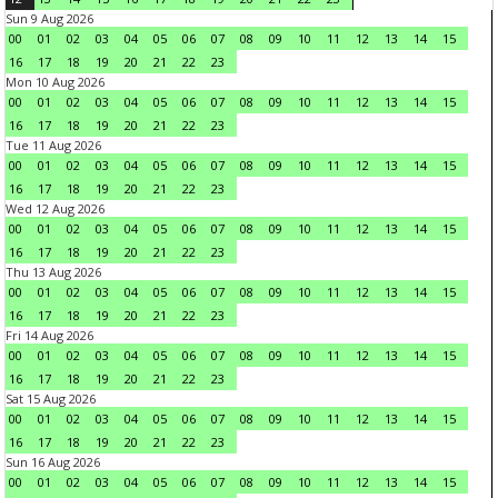
Sun 9 Aug 2026
00
01
02
03
04
05
06
07
08
09
10
11
12
13
14
15
16
17
18
19
20
21
22
23
Mon 10 Aug 2026
00
01
02
03
04
05
06
07
08
09
10
11
12
13
14
15
16
17
18
19
20
21
22
23
Tue 11 Aug 2026
00
01
02
03
04
05
06
07
08
09
10
11
12
13
14
15
16
17
18
19
20
21
22
23
Wed 12 Aug 2026
00
01
02
03
04
05
06
07
08
09
10
11
12
13
14
15
16
17
18
19
20
21
22
23
Thu 13 Aug 2026
00
01
02
03
04
05
06
07
08
09
10
11
12
13
14
15
16
17
18
19
20
21
22
23
Fri 14 Aug 2026
00
01
02
03
04
05
06
07
08
09
10
11
12
13
14
15
16
17
18
19
20
21
22
23
Sat 15 Aug 2026
00
01
02
03
04
05
06
07
08
09
10
11
12
13
14
15
16
17
18
19
20
21
22
23
Sun 16 Aug 2026
00
01
02
03
04
05
06
07
08
09
10
11
12
13
14
15