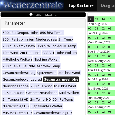
Top Karten
Diagr
Alle Modelle
12
13
14
15
Parameter
Sat 8 Aug 2026
00
01
02
03
500 hPa Geopot. Höhe
850 hPa Temp.
Sun 9 Aug 2026
00
01
02
03
850 hPa Stromlinien
Niederschlag
2m Temp
Mon 10 Aug 2026
700 hPa Vertikalbew
850 hPa Pot. Äquiv. Temp
00
01
02
03
Tue 11 Aug 2026
10m Wind
2m Taupunkt
CAPE/LI
Hohe Wolken
00
01
02
03
Mittelhohe Wolken
Niedrige Wolken
Wed 12 Aug 2026
00
01
02
03
700 hPa Rel. Feuchte
Min/Max Temp.
Thu 13 Aug 2026
Gesamtniederschlag
Spitzenwind
300 hPa Wind
00
01
02
03
Gesamtbedeckungsgrad
Gesamtschneehöhe
Fri 14 Aug 2026
00
01
02
03
Neuschneehöhe
700 hPa Wind
850 hPa Wind
Sat 15 Aug 2026
925 hPa Wind
Gesamt-Neuschnee
Mittl. Wolken
00
01
02
03
Sun 16 Aug 2026
2m Taupunkt HD
2m Temp. HD
50 hPa Temp
00
01
02
03
Niederschlag HD
Signifikantes Wetter
Mon 17 Aug 2026
00
01
02
03
Min/Max Temp. HD
Gesamtniederschlag HD