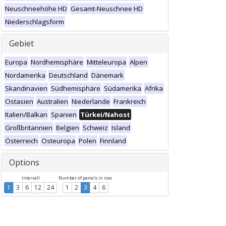
Neuschneehöhe HD
Gesamt-Neuschnee HD
Niederschlagsform
Gebiet
Europa
Nordhemisphäre
Mitteleuropa
Alpen
Nordamerika
Deutschland
Dänemark
Skandinavien
Südhemisphäre
Südamerika
Afrika
Ostasien
Australien
Niederlande
Frankreich
Italien/Balkan
Spanien
Türkei/Nahost
Großbritannien
Belgien
Schweiz
Island
Österreich
Osteuropa
Polen
Finnland
Options
Intervall
Number of panels in row
1
3
6
12
24
1
2
3
4
6