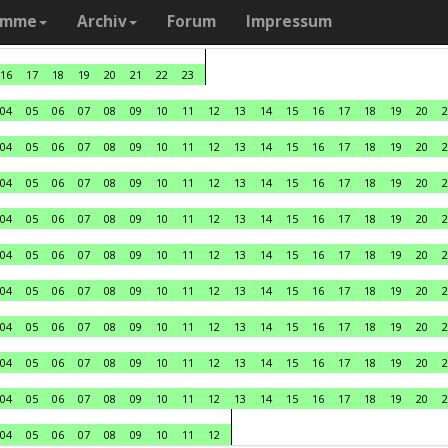
amme
Archiv
Forum
Impressum
16
17
18
19
20
21
22
23
04
05
06
07
08
09
10
11
12
13
14
15
16
17
18
19
20
2
04
05
06
07
08
09
10
11
12
13
14
15
16
17
18
19
20
2
04
05
06
07
08
09
10
11
12
13
14
15
16
17
18
19
20
2
04
05
06
07
08
09
10
11
12
13
14
15
16
17
18
19
20
2
04
05
06
07
08
09
10
11
12
13
14
15
16
17
18
19
20
2
04
05
06
07
08
09
10
11
12
13
14
15
16
17
18
19
20
2
04
05
06
07
08
09
10
11
12
13
14
15
16
17
18
19
20
2
04
05
06
07
08
09
10
11
12
13
14
15
16
17
18
19
20
2
04
05
06
07
08
09
10
11
12
13
14
15
16
17
18
19
20
2
04
05
06
07
08
09
10
11
12