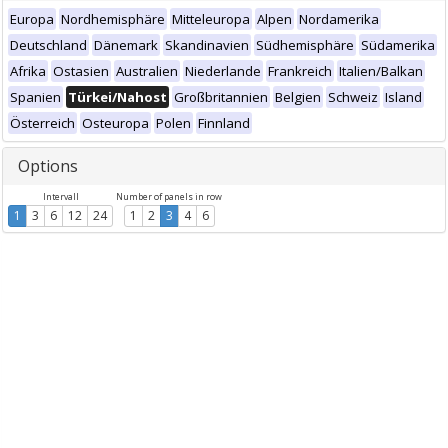
Europa
Nordhemisphäre
Mitteleuropa
Alpen
Nordamerika
Deutschland
Dänemark
Skandinavien
Südhemisphäre
Südamerika
Afrika
Ostasien
Australien
Niederlande
Frankreich
Italien/Balkan
Spanien
Türkei/Nahost
Großbritannien
Belgien
Schweiz
Island
Österreich
Osteuropa
Polen
Finnland
Options
Intervall
Number of panels in row
1
3
6
12
24
1
2
3
4
6