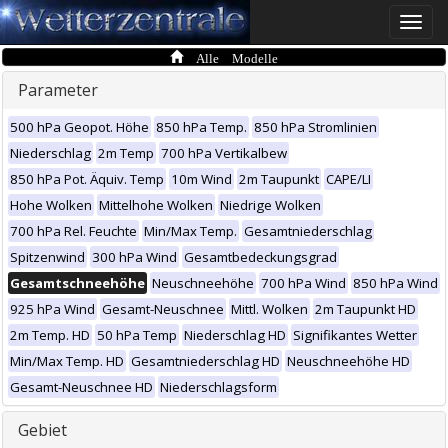
Toggle
naviga
Alle Modelle
Parameter
500 hPa Geopot. Höhe
850 hPa Temp.
850 hPa Stromlinien
Niederschlag
2m Temp
700 hPa Vertikalbew
850 hPa Pot. Äquiv. Temp
10m Wind
2m Taupunkt
CAPE/LI
Hohe Wolken
Mittelhohe Wolken
Niedrige Wolken
700 hPa Rel. Feuchte
Min/Max Temp.
Gesamtniederschlag
Spitzenwind
300 hPa Wind
Gesamtbedeckungsgrad
Gesamtschneehöhe
Neuschneehöhe
700 hPa Wind
850 hPa Wind
925 hPa Wind
Gesamt-Neuschnee
Mittl. Wolken
2m Taupunkt HD
2m Temp. HD
50 hPa Temp
Niederschlag HD
Signifikantes Wetter
Min/Max Temp. HD
Gesamtniederschlag HD
Neuschneehöhe HD
Gesamt-Neuschnee HD
Niederschlagsform
Gebiet