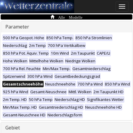
Toggle
naviga
Alle Modelle
Parameter
500 hPa Geopot. Höhe
850 hPa Temp.
850 hPa Stromlinien
Niederschlag
2m Temp
700 hPa Vertikalbew
850 hPa Pot. Äquiv. Temp
10m Wind
2m Taupunkt
CAPE/LI
Hohe Wolken
Mittelhohe Wolken
Niedrige Wolken
700 hPa Rel. Feuchte
Min/Max Temp.
Gesamtniederschlag
Spitzenwind
300 hPa Wind
Gesamtbedeckungsgrad
Gesamtschneehöhe
Neuschneehöhe
700 hPa Wind
850 hPa Wind
925 hPa Wind
Gesamt-Neuschnee
Mittl. Wolken
2m Taupunkt HD
2m Temp. HD
50 hPa Temp
Niederschlag HD
Signifikantes Wetter
Min/Max Temp. HD
Gesamtniederschlag HD
Neuschneehöhe HD
Gesamt-Neuschnee HD
Niederschlagsform
Gebiet