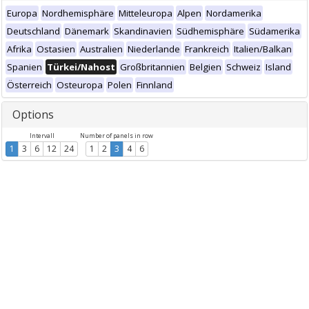
Europa
Nordhemisphäre
Mitteleuropa
Alpen
Nordamerika
Deutschland
Dänemark
Skandinavien
Südhemisphäre
Südamerika
Afrika
Ostasien
Australien
Niederlande
Frankreich
Italien/Balkan
Spanien
Türkei/Nahost
Großbritannien
Belgien
Schweiz
Island
Österreich
Osteuropa
Polen
Finnland
Options
Intervall
Number of panels in row
1
3
6
12
24
1
2
3
4
6