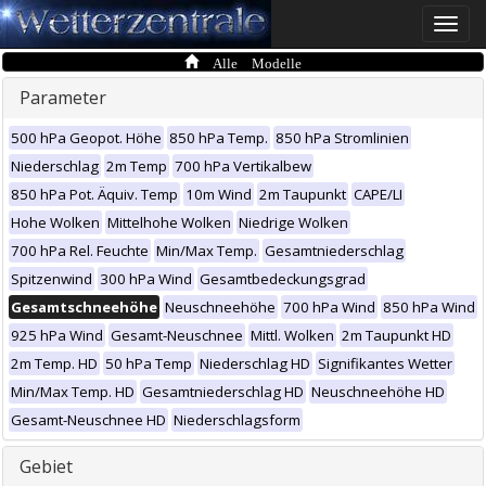
Toggle
naviga
Alle Modelle
Parameter
500 hPa Geopot. Höhe
850 hPa Temp.
850 hPa Stromlinien
Niederschlag
2m Temp
700 hPa Vertikalbew
850 hPa Pot. Äquiv. Temp
10m Wind
2m Taupunkt
CAPE/LI
Hohe Wolken
Mittelhohe Wolken
Niedrige Wolken
700 hPa Rel. Feuchte
Min/Max Temp.
Gesamtniederschlag
Spitzenwind
300 hPa Wind
Gesamtbedeckungsgrad
Gesamtschneehöhe
Neuschneehöhe
700 hPa Wind
850 hPa Wind
925 hPa Wind
Gesamt-Neuschnee
Mittl. Wolken
2m Taupunkt HD
2m Temp. HD
50 hPa Temp
Niederschlag HD
Signifikantes Wetter
Min/Max Temp. HD
Gesamtniederschlag HD
Neuschneehöhe HD
Gesamt-Neuschnee HD
Niederschlagsform
Gebiet