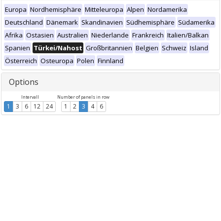
Europa
Nordhemisphäre
Mitteleuropa
Alpen
Nordamerika
Deutschland
Dänemark
Skandinavien
Südhemisphäre
Südamerika
Afrika
Ostasien
Australien
Niederlande
Frankreich
Italien/Balkan
Spanien
Türkei/Nahost
Großbritannien
Belgien
Schweiz
Island
Österreich
Osteuropa
Polen
Finnland
Options
Intervall
Number of panels in row
1
3
6
12
24
1
2
3
4
6