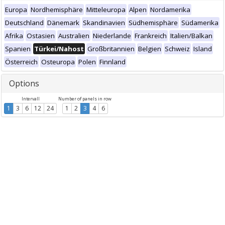
Europa
Nordhemisphäre
Mitteleuropa
Alpen
Nordamerika
Deutschland
Dänemark
Skandinavien
Südhemisphäre
Südamerika
Afrika
Ostasien
Australien
Niederlande
Frankreich
Italien/Balkan
Spanien
Türkei/Nahost
Großbritannien
Belgien
Schweiz
Island
Österreich
Osteuropa
Polen
Finnland
Options
Intervall
Number of panels in row
1
3
6
12
24
1
2
3
4
6