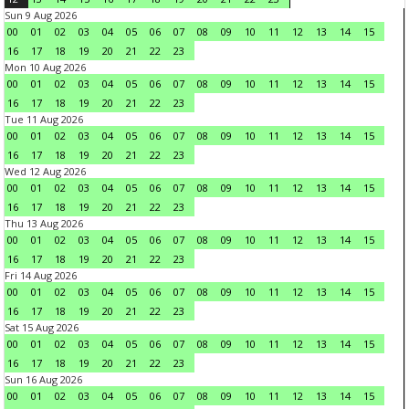
Sun 9 Aug 2026
00
01
02
03
04
05
06
07
08
09
10
11
12
13
14
15
16
17
18
19
20
21
22
23
Mon 10 Aug 2026
00
01
02
03
04
05
06
07
08
09
10
11
12
13
14
15
16
17
18
19
20
21
22
23
Tue 11 Aug 2026
00
01
02
03
04
05
06
07
08
09
10
11
12
13
14
15
16
17
18
19
20
21
22
23
Wed 12 Aug 2026
00
01
02
03
04
05
06
07
08
09
10
11
12
13
14
15
16
17
18
19
20
21
22
23
Thu 13 Aug 2026
00
01
02
03
04
05
06
07
08
09
10
11
12
13
14
15
16
17
18
19
20
21
22
23
Fri 14 Aug 2026
00
01
02
03
04
05
06
07
08
09
10
11
12
13
14
15
16
17
18
19
20
21
22
23
Sat 15 Aug 2026
00
01
02
03
04
05
06
07
08
09
10
11
12
13
14
15
16
17
18
19
20
21
22
23
Sun 16 Aug 2026
00
01
02
03
04
05
06
07
08
09
10
11
12
13
14
15