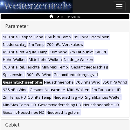
Toggle
naviga
Alle Modelle
Parameter
500 hPa Geopot. Höhe
850 hPa Temp.
850 hPa Stromlinien
Niederschlag
2m Temp
700 hPa Vertikalbew
850 hPa Pot. Äquiv. Temp
10m Wind
2m Taupunkt
CAPE/LI
Hohe Wolken
Mittelhohe Wolken
Niedrige Wolken
700 hPa Rel. Feuchte
Min/Max Temp.
Gesamtniederschlag
Spitzenwind
300 hPa Wind
Gesamtbedeckungsgrad
Gesamtschneehöhe
Neuschneehöhe
700 hPa Wind
850 hPa Wind
925 hPa Wind
Gesamt-Neuschnee
Mittl. Wolken
2m Taupunkt HD
2m Temp. HD
50 hPa Temp
Niederschlag HD
Signifikantes Wetter
Min/Max Temp. HD
Gesamtniederschlag HD
Neuschneehöhe HD
Gesamt-Neuschnee HD
Niederschlagsform
Gebiet