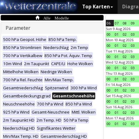
Top Karten
Diagr
Alle Modelle
06
07
08
09
Parameter
Sun 9 Aug 2026
00
01
02
03
500 hPa Geopot. Höhe
850 hPa Temp.
Mon 10 Aug 2026
00
01
02
03
850 hPa Stromlinien
Niederschlag
2m Temp
Tue 11 Aug 2026
700 hPa Vertikalbew
850 hPa Pot. Äquiv. Temp
00
01
02
03
Wed 12 Aug 2026
10m Wind
2m Taupunkt
CAPE/LI
Hohe Wolken
00
01
02
03
Mittelhohe Wolken
Niedrige Wolken
Thu 13 Aug 2026
00
01
02
03
700 hPa Rel. Feuchte
Min/Max Temp.
Fri 14 Aug 2026
Gesamtniederschlag
Spitzenwind
300 hPa Wind
00
01
02
03
Gesamtbedeckungsgrad
Gesamtschneehöhe
Sat 15 Aug 2026
00
01
02
03
Neuschneehöhe
700 hPa Wind
850 hPa Wind
Sun 16 Aug 2026
925 hPa Wind
Gesamt-Neuschnee
Mittl. Wolken
00
01
02
03
Mon 17 Aug 2026
2m Taupunkt HD
2m Temp. HD
50 hPa Temp
00
01
02
03
Niederschlag HD
Signifikantes Wetter
Min/Max Temp. HD
Gesamtniederschlag HD