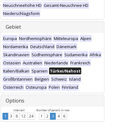
Neuschneehöhe HD
Gesamt-Neuschnee HD
Niederschlagsform
Gebiet
Europa
Nordhemisphäre
Mitteleuropa
Alpen
Nordamerika
Deutschland
Dänemark
Skandinavien
Südhemisphäre
Südamerika
Afrika
Ostasien
Australien
Niederlande
Frankreich
Italien/Balkan
Spanien
Türkei/Nahost
Großbritannien
Belgien
Schweiz
Island
Österreich
Osteuropa
Polen
Finnland
Options
Intervall
Number of panels in row
1
3
6
12
24
1
2
3
4
6