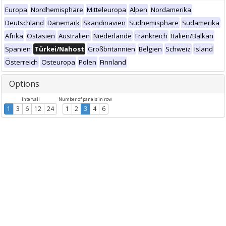
Europa
Nordhemisphäre
Mitteleuropa
Alpen
Nordamerika
Deutschland
Dänemark
Skandinavien
Südhemisphäre
Südamerika
Afrika
Ostasien
Australien
Niederlande
Frankreich
Italien/Balkan
Spanien
Türkei/Nahost
Großbritannien
Belgien
Schweiz
Island
Österreich
Osteuropa
Polen
Finnland
Options
Intervall
Number of panels in row
1
3
6
12
24
1
2
3
4
6