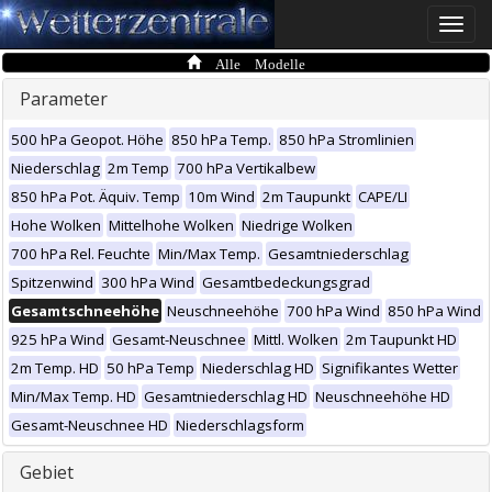
Toggle
naviga
Alle Modelle
Parameter
500 hPa Geopot. Höhe
850 hPa Temp.
850 hPa Stromlinien
Niederschlag
2m Temp
700 hPa Vertikalbew
850 hPa Pot. Äquiv. Temp
10m Wind
2m Taupunkt
CAPE/LI
Hohe Wolken
Mittelhohe Wolken
Niedrige Wolken
700 hPa Rel. Feuchte
Min/Max Temp.
Gesamtniederschlag
Spitzenwind
300 hPa Wind
Gesamtbedeckungsgrad
Gesamtschneehöhe
Neuschneehöhe
700 hPa Wind
850 hPa Wind
925 hPa Wind
Gesamt-Neuschnee
Mittl. Wolken
2m Taupunkt HD
2m Temp. HD
50 hPa Temp
Niederschlag HD
Signifikantes Wetter
Min/Max Temp. HD
Gesamtniederschlag HD
Neuschneehöhe HD
Gesamt-Neuschnee HD
Niederschlagsform
Gebiet