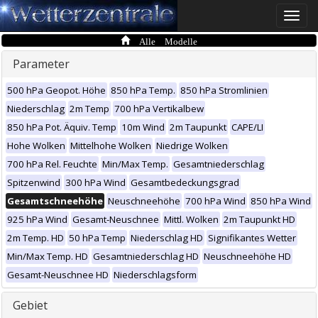
Toggle
naviga
Alle Modelle
Parameter
500 hPa Geopot. Höhe
850 hPa Temp.
850 hPa Stromlinien
Niederschlag
2m Temp
700 hPa Vertikalbew
850 hPa Pot. Äquiv. Temp
10m Wind
2m Taupunkt
CAPE/LI
Hohe Wolken
Mittelhohe Wolken
Niedrige Wolken
700 hPa Rel. Feuchte
Min/Max Temp.
Gesamtniederschlag
Spitzenwind
300 hPa Wind
Gesamtbedeckungsgrad
Gesamtschneehöhe
Neuschneehöhe
700 hPa Wind
850 hPa Wind
925 hPa Wind
Gesamt-Neuschnee
Mittl. Wolken
2m Taupunkt HD
2m Temp. HD
50 hPa Temp
Niederschlag HD
Signifikantes Wetter
Min/Max Temp. HD
Gesamtniederschlag HD
Neuschneehöhe HD
Gesamt-Neuschnee HD
Niederschlagsform
Gebiet