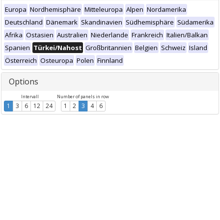
Europa
Nordhemisphäre
Mitteleuropa
Alpen
Nordamerika
Deutschland
Dänemark
Skandinavien
Südhemisphäre
Südamerika
Afrika
Ostasien
Australien
Niederlande
Frankreich
Italien/Balkan
Spanien
Türkei/Nahost
Großbritannien
Belgien
Schweiz
Island
Österreich
Osteuropa
Polen
Finnland
Options
Intervall
Number of panels in row
1
3
6
12
24
1
2
3
4
6