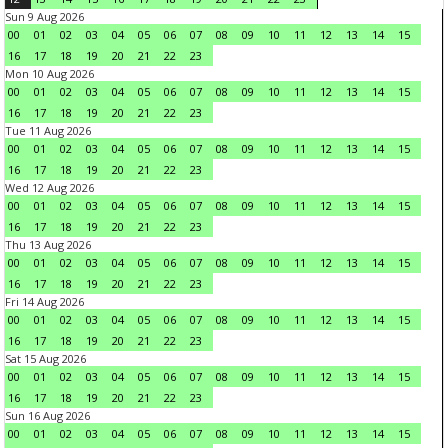
Sun 9 Aug 2026
00
01
02
03
04
05
06
07
08
09
10
11
12
13
14
15
16
17
18
19
20
21
22
23
Mon 10 Aug 2026
00
01
02
03
04
05
06
07
08
09
10
11
12
13
14
15
16
17
18
19
20
21
22
23
Tue 11 Aug 2026
00
01
02
03
04
05
06
07
08
09
10
11
12
13
14
15
16
17
18
19
20
21
22
23
Wed 12 Aug 2026
00
01
02
03
04
05
06
07
08
09
10
11
12
13
14
15
16
17
18
19
20
21
22
23
Thu 13 Aug 2026
00
01
02
03
04
05
06
07
08
09
10
11
12
13
14
15
16
17
18
19
20
21
22
23
Fri 14 Aug 2026
00
01
02
03
04
05
06
07
08
09
10
11
12
13
14
15
16
17
18
19
20
21
22
23
Sat 15 Aug 2026
00
01
02
03
04
05
06
07
08
09
10
11
12
13
14
15
16
17
18
19
20
21
22
23
Sun 16 Aug 2026
00
01
02
03
04
05
06
07
08
09
10
11
12
13
14
15