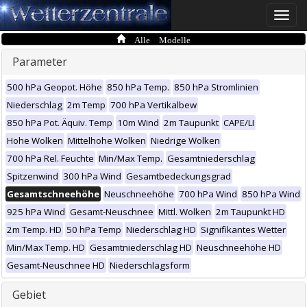
Toggle
naviga
Alle Modelle
Parameter
500 hPa Geopot. Höhe
850 hPa Temp.
850 hPa Stromlinien
Niederschlag
2m Temp
700 hPa Vertikalbew
850 hPa Pot. Äquiv. Temp
10m Wind
2m Taupunkt
CAPE/LI
Hohe Wolken
Mittelhohe Wolken
Niedrige Wolken
700 hPa Rel. Feuchte
Min/Max Temp.
Gesamtniederschlag
Spitzenwind
300 hPa Wind
Gesamtbedeckungsgrad
Gesamtschneehöhe
Neuschneehöhe
700 hPa Wind
850 hPa Wind
925 hPa Wind
Gesamt-Neuschnee
Mittl. Wolken
2m Taupunkt HD
2m Temp. HD
50 hPa Temp
Niederschlag HD
Signifikantes Wetter
Min/Max Temp. HD
Gesamtniederschlag HD
Neuschneehöhe HD
Gesamt-Neuschnee HD
Niederschlagsform
Gebiet