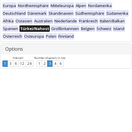
Europa
Nordhemisphäre
Mitteleuropa
Alpen
Nordamerika
Deutschland
Dänemark
Skandinavien
Südhemisphäre
Südamerika
Afrika
Ostasien
Australien
Niederlande
Frankreich
Italien/Balkan
Spanien
Türkei/Nahost
Großbritannien
Belgien
Schweiz
Island
Österreich
Osteuropa
Polen
Finnland
Options
Intervall
Number of panels in row
1
3
6
12
24
1
2
3
4
6