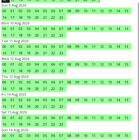
Sun 9 Aug 2026
00
01
02
03
04
05
06
07
08
09
10
11
12
13
14
15
16
17
18
19
20
21
22
23
Mon 10 Aug 2026
00
01
02
03
04
05
06
07
08
09
10
11
12
13
14
15
16
17
18
19
20
21
22
23
Tue 11 Aug 2026
00
01
02
03
04
05
06
07
08
09
10
11
12
13
14
15
16
17
18
19
20
21
22
23
Wed 12 Aug 2026
00
01
02
03
04
05
06
07
08
09
10
11
12
13
14
15
16
17
18
19
20
21
22
23
Thu 13 Aug 2026
00
01
02
03
04
05
06
07
08
09
10
11
12
13
14
15
16
17
18
19
20
21
22
23
Fri 14 Aug 2026
00
01
02
03
04
05
06
07
08
09
10
11
12
13
14
15
16
17
18
19
20
21
22
23
Sat 15 Aug 2026
00
01
02
03
04
05
06
07
08
09
10
11
12
13
14
15
16
17
18
19
20
21
22
23
Sun 16 Aug 2026
00
01
02
03
04
05
06
07
08
09
10
11
12
13
14
15