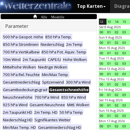
Top Karten
Diagr
Alle Modelle
12
13
14
15
Parameter
Sat 8 Aug 2026
00
01
02
03
500 hPa Geopot. Höhe
850 hPa Temp.
Sun 9 Aug 2026
00
01
02
03
850 hPa Stromlinien
Niederschlag
2m Temp
Mon 10 Aug 2026
700 hPa Vertikalbew
850 hPa Pot. Äquiv. Temp
00
01
02
03
Tue 11 Aug 2026
10m Wind
2m Taupunkt
CAPE/LI
Hohe Wolken
00
01
02
03
Mittelhohe Wolken
Niedrige Wolken
Wed 12 Aug 2026
00
01
02
03
700 hPa Rel. Feuchte
Min/Max Temp.
Thu 13 Aug 2026
Gesamtniederschlag
Spitzenwind
300 hPa Wind
00
01
02
03
Gesamtbedeckungsgrad
Gesamtschneehöhe
Fri 14 Aug 2026
00
01
02
03
Neuschneehöhe
700 hPa Wind
850 hPa Wind
Sat 15 Aug 2026
925 hPa Wind
Gesamt-Neuschnee
Mittl. Wolken
00
01
02
03
Sun 16 Aug 2026
2m Taupunkt HD
2m Temp. HD
50 hPa Temp
00
01
02
03
Niederschlag HD
Signifikantes Wetter
Mon 17 Aug 2026
00
01
02
03
Min/Max Temp. HD
Gesamtniederschlag HD