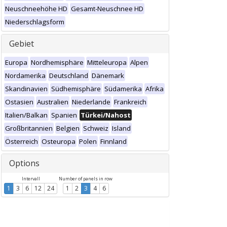
Neuschneehöhe HD
Gesamt-Neuschnee HD
Niederschlagsform
Gebiet
Europa
Nordhemisphäre
Mitteleuropa
Alpen
Nordamerika
Deutschland
Dänemark
Skandinavien
Südhemisphäre
Südamerika
Afrika
Ostasien
Australien
Niederlande
Frankreich
Italien/Balkan
Spanien
Türkei/Nahost
Großbritannien
Belgien
Schweiz
Island
Österreich
Osteuropa
Polen
Finnland
Options
Intervall
Number of panels in row
1
3
6
12
24
1
2
3
4
6