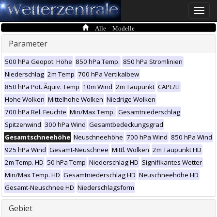
Toggle
naviga
Alle Modelle
Parameter
500 hPa Geopot. Höhe
850 hPa Temp.
850 hPa Stromlinien
Niederschlag
2m Temp
700 hPa Vertikalbew
850 hPa Pot. Äquiv. Temp
10m Wind
2m Taupunkt
CAPE/LI
Hohe Wolken
Mittelhohe Wolken
Niedrige Wolken
700 hPa Rel. Feuchte
Min/Max Temp.
Gesamtniederschlag
Spitzenwind
300 hPa Wind
Gesamtbedeckungsgrad
Gesamtschneehöhe
Neuschneehöhe
700 hPa Wind
850 hPa Wind
925 hPa Wind
Gesamt-Neuschnee
Mittl. Wolken
2m Taupunkt HD
2m Temp. HD
50 hPa Temp
Niederschlag HD
Signifikantes Wetter
Min/Max Temp. HD
Gesamtniederschlag HD
Neuschneehöhe HD
Gesamt-Neuschnee HD
Niederschlagsform
Gebiet