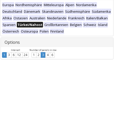
Europa
Nordhemisphäre
Mitteleuropa
Alpen
Nordamerika
Deutschland
Dänemark
Skandinavien
Südhemisphäre
Südamerika
Afrika
Ostasien
Australien
Niederlande
Frankreich
Italien/Balkan
Spanien
Türkei/Nahost
Großbritannien
Belgien
Schweiz
Island
Österreich
Osteuropa
Polen
Finnland
Options
Intervall
Number of panels in row
1
3
6
12
24
1
2
3
4
6