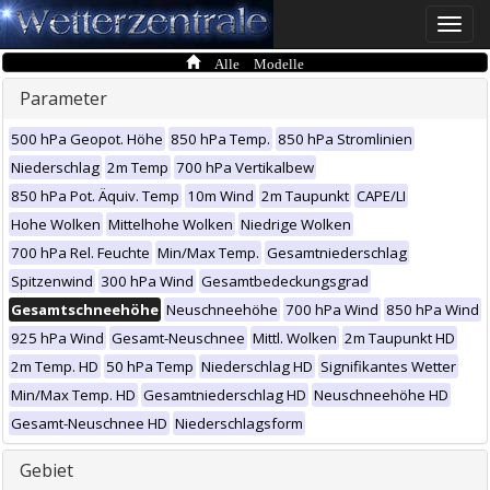
Toggle
naviga
Alle Modelle
Parameter
500 hPa Geopot. Höhe
850 hPa Temp.
850 hPa Stromlinien
Niederschlag
2m Temp
700 hPa Vertikalbew
850 hPa Pot. Äquiv. Temp
10m Wind
2m Taupunkt
CAPE/LI
Hohe Wolken
Mittelhohe Wolken
Niedrige Wolken
700 hPa Rel. Feuchte
Min/Max Temp.
Gesamtniederschlag
Spitzenwind
300 hPa Wind
Gesamtbedeckungsgrad
Gesamtschneehöhe
Neuschneehöhe
700 hPa Wind
850 hPa Wind
925 hPa Wind
Gesamt-Neuschnee
Mittl. Wolken
2m Taupunkt HD
2m Temp. HD
50 hPa Temp
Niederschlag HD
Signifikantes Wetter
Min/Max Temp. HD
Gesamtniederschlag HD
Neuschneehöhe HD
Gesamt-Neuschnee HD
Niederschlagsform
Gebiet