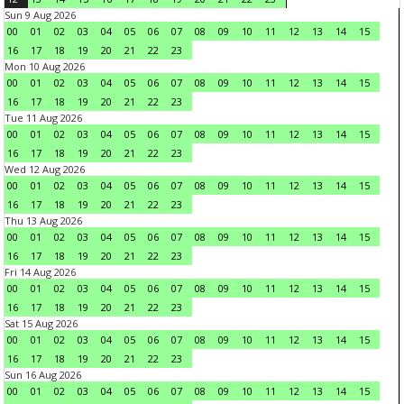
Sun 9 Aug 2026
00
01
02
03
04
05
06
07
08
09
10
11
12
13
14
15
16
17
18
19
20
21
22
23
Mon 10 Aug 2026
00
01
02
03
04
05
06
07
08
09
10
11
12
13
14
15
16
17
18
19
20
21
22
23
Tue 11 Aug 2026
00
01
02
03
04
05
06
07
08
09
10
11
12
13
14
15
16
17
18
19
20
21
22
23
Wed 12 Aug 2026
00
01
02
03
04
05
06
07
08
09
10
11
12
13
14
15
16
17
18
19
20
21
22
23
Thu 13 Aug 2026
00
01
02
03
04
05
06
07
08
09
10
11
12
13
14
15
16
17
18
19
20
21
22
23
Fri 14 Aug 2026
00
01
02
03
04
05
06
07
08
09
10
11
12
13
14
15
16
17
18
19
20
21
22
23
Sat 15 Aug 2026
00
01
02
03
04
05
06
07
08
09
10
11
12
13
14
15
16
17
18
19
20
21
22
23
Sun 16 Aug 2026
00
01
02
03
04
05
06
07
08
09
10
11
12
13
14
15