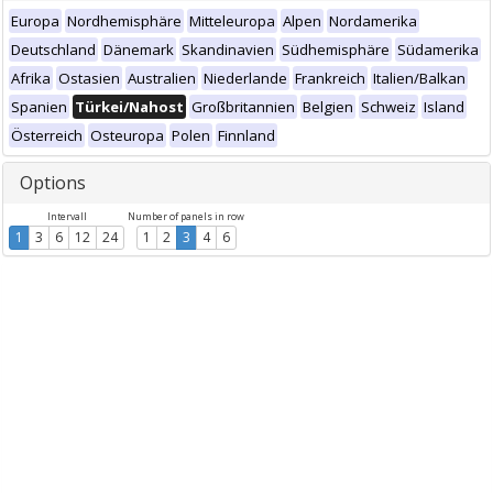
Europa
Nordhemisphäre
Mitteleuropa
Alpen
Nordamerika
Deutschland
Dänemark
Skandinavien
Südhemisphäre
Südamerika
Afrika
Ostasien
Australien
Niederlande
Frankreich
Italien/Balkan
Spanien
Türkei/Nahost
Großbritannien
Belgien
Schweiz
Island
Österreich
Osteuropa
Polen
Finnland
Options
Intervall
Number of panels in row
1
3
6
12
24
1
2
3
4
6