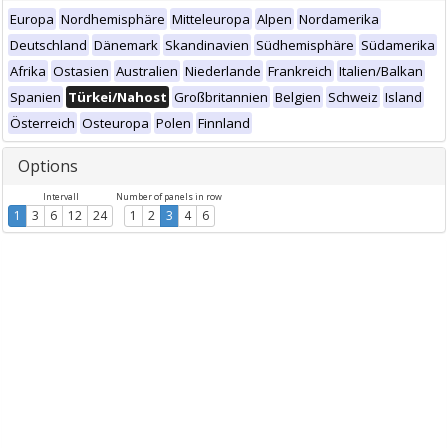
Europa
Nordhemisphäre
Mitteleuropa
Alpen
Nordamerika
Deutschland
Dänemark
Skandinavien
Südhemisphäre
Südamerika
Afrika
Ostasien
Australien
Niederlande
Frankreich
Italien/Balkan
Spanien
Türkei/Nahost
Großbritannien
Belgien
Schweiz
Island
Österreich
Osteuropa
Polen
Finnland
Options
Intervall
Number of panels in row
1
3
6
12
24
1
2
3
4
6