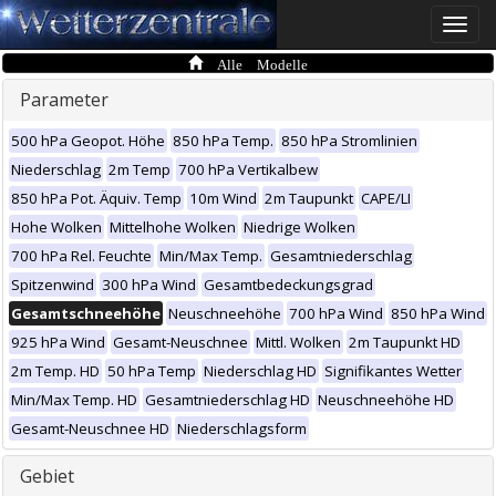
Toggle
naviga
Alle Modelle
Parameter
500 hPa Geopot. Höhe
850 hPa Temp.
850 hPa Stromlinien
Niederschlag
2m Temp
700 hPa Vertikalbew
850 hPa Pot. Äquiv. Temp
10m Wind
2m Taupunkt
CAPE/LI
Hohe Wolken
Mittelhohe Wolken
Niedrige Wolken
700 hPa Rel. Feuchte
Min/Max Temp.
Gesamtniederschlag
Spitzenwind
300 hPa Wind
Gesamtbedeckungsgrad
Gesamtschneehöhe
Neuschneehöhe
700 hPa Wind
850 hPa Wind
925 hPa Wind
Gesamt-Neuschnee
Mittl. Wolken
2m Taupunkt HD
2m Temp. HD
50 hPa Temp
Niederschlag HD
Signifikantes Wetter
Min/Max Temp. HD
Gesamtniederschlag HD
Neuschneehöhe HD
Gesamt-Neuschnee HD
Niederschlagsform
Gebiet