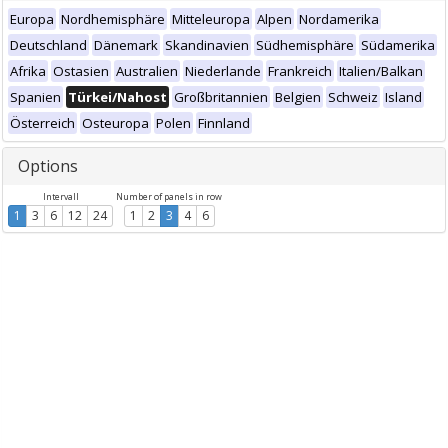
Europa
Nordhemisphäre
Mitteleuropa
Alpen
Nordamerika
Deutschland
Dänemark
Skandinavien
Südhemisphäre
Südamerika
Afrika
Ostasien
Australien
Niederlande
Frankreich
Italien/Balkan
Spanien
Türkei/Nahost
Großbritannien
Belgien
Schweiz
Island
Österreich
Osteuropa
Polen
Finnland
Options
Intervall
Number of panels in row
1
3
6
12
24
1
2
3
4
6