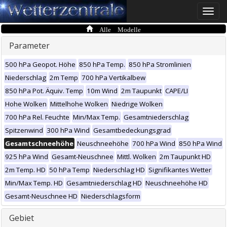
Toggle
naviga
Alle Modelle
Parameter
500 hPa Geopot. Höhe
850 hPa Temp.
850 hPa Stromlinien
Niederschlag
2m Temp
700 hPa Vertikalbew
850 hPa Pot. Äquiv. Temp
10m Wind
2m Taupunkt
CAPE/LI
Hohe Wolken
Mittelhohe Wolken
Niedrige Wolken
700 hPa Rel. Feuchte
Min/Max Temp.
Gesamtniederschlag
Spitzenwind
300 hPa Wind
Gesamtbedeckungsgrad
Gesamtschneehöhe
Neuschneehöhe
700 hPa Wind
850 hPa Wind
925 hPa Wind
Gesamt-Neuschnee
Mittl. Wolken
2m Taupunkt HD
2m Temp. HD
50 hPa Temp
Niederschlag HD
Signifikantes Wetter
Min/Max Temp. HD
Gesamtniederschlag HD
Neuschneehöhe HD
Gesamt-Neuschnee HD
Niederschlagsform
Gebiet