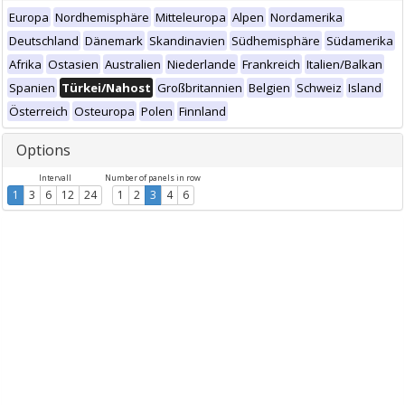
Europa
Nordhemisphäre
Mitteleuropa
Alpen
Nordamerika
Deutschland
Dänemark
Skandinavien
Südhemisphäre
Südamerika
Afrika
Ostasien
Australien
Niederlande
Frankreich
Italien/Balkan
Spanien
Türkei/Nahost
Großbritannien
Belgien
Schweiz
Island
Österreich
Osteuropa
Polen
Finnland
Options
Intervall
Number of panels in row
1
3
6
12
24
1
2
3
4
6