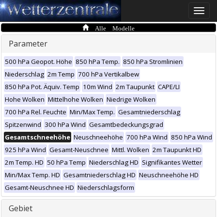
Toggle
naviga
Alle Modelle
Parameter
500 hPa Geopot. Höhe
850 hPa Temp.
850 hPa Stromlinien
Niederschlag
2m Temp
700 hPa Vertikalbew
850 hPa Pot. Äquiv. Temp
10m Wind
2m Taupunkt
CAPE/LI
Hohe Wolken
Mittelhohe Wolken
Niedrige Wolken
700 hPa Rel. Feuchte
Min/Max Temp.
Gesamtniederschlag
Spitzenwind
300 hPa Wind
Gesamtbedeckungsgrad
Gesamtschneehöhe
Neuschneehöhe
700 hPa Wind
850 hPa Wind
925 hPa Wind
Gesamt-Neuschnee
Mittl. Wolken
2m Taupunkt HD
2m Temp. HD
50 hPa Temp
Niederschlag HD
Signifikantes Wetter
Min/Max Temp. HD
Gesamtniederschlag HD
Neuschneehöhe HD
Gesamt-Neuschnee HD
Niederschlagsform
Gebiet