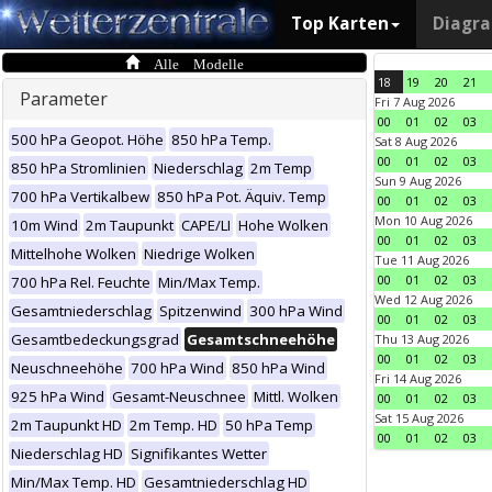
Top Karten
Diagr
Alle Modelle
18
19
20
21
Parameter
Fri 7 Aug 2026
00
01
02
03
500 hPa Geopot. Höhe
850 hPa Temp.
Sat 8 Aug 2026
00
01
02
03
850 hPa Stromlinien
Niederschlag
2m Temp
Sun 9 Aug 2026
700 hPa Vertikalbew
850 hPa Pot. Äquiv. Temp
00
01
02
03
Mon 10 Aug 2026
10m Wind
2m Taupunkt
CAPE/LI
Hohe Wolken
00
01
02
03
Mittelhohe Wolken
Niedrige Wolken
Tue 11 Aug 2026
00
01
02
03
700 hPa Rel. Feuchte
Min/Max Temp.
Wed 12 Aug 2026
Gesamtniederschlag
Spitzenwind
300 hPa Wind
00
01
02
03
Gesamtbedeckungsgrad
Gesamtschneehöhe
Thu 13 Aug 2026
00
01
02
03
Neuschneehöhe
700 hPa Wind
850 hPa Wind
Fri 14 Aug 2026
925 hPa Wind
Gesamt-Neuschnee
Mittl. Wolken
00
01
02
03
Sat 15 Aug 2026
2m Taupunkt HD
2m Temp. HD
50 hPa Temp
00
01
02
03
Niederschlag HD
Signifikantes Wetter
Min/Max Temp. HD
Gesamtniederschlag HD