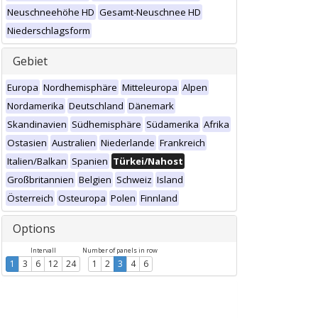
Neuschneehöhe HD
Gesamt-Neuschnee HD
Niederschlagsform
Gebiet
Europa
Nordhemisphäre
Mitteleuropa
Alpen
Nordamerika
Deutschland
Dänemark
Skandinavien
Südhemisphäre
Südamerika
Afrika
Ostasien
Australien
Niederlande
Frankreich
Italien/Balkan
Spanien
Türkei/Nahost
Großbritannien
Belgien
Schweiz
Island
Österreich
Osteuropa
Polen
Finnland
Options
Intervall
Number of panels in row
1
3
6
12
24
1
2
3
4
6