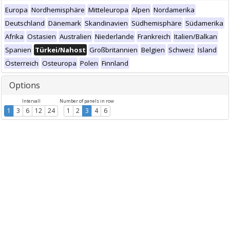
Europa
Nordhemisphäre
Mitteleuropa
Alpen
Nordamerika
Deutschland
Dänemark
Skandinavien
Südhemisphäre
Südamerika
Afrika
Ostasien
Australien
Niederlande
Frankreich
Italien/Balkan
Spanien
Türkei/Nahost
Großbritannien
Belgien
Schweiz
Island
Österreich
Osteuropa
Polen
Finnland
Options
Intervall
Number of panels in row
1
3
6
12
24
1
2
3
4
6