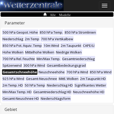
Toggle
naviga
Alle Modelle
Parameter
500 hPa Geopot. Höhe
850 hPa Temp.
850 hPa Stromlinien
Niederschlag
2m Temp
700 hPa Vertikalbew
850 hPa Pot. Äquiv. Temp
10m Wind
2m Taupunkt
CAPE/LI
Hohe Wolken
Mittelhohe Wolken
Niedrige Wolken
700 hPa Rel. Feuchte
Min/Max Temp.
Gesamtniederschlag
Spitzenwind
300 hPa Wind
Gesamtbedeckungsgrad
Gesamtschneehöhe
Neuschneehöhe
700 hPa Wind
850 hPa Wind
925 hPa Wind
Gesamt-Neuschnee
Mittl. Wolken
2m Taupunkt HD
2m Temp. HD
50 hPa Temp
Niederschlag HD
Signifikantes Wetter
Min/Max Temp. HD
Gesamtniederschlag HD
Neuschneehöhe HD
Gesamt-Neuschnee HD
Niederschlagsform
Gebiet