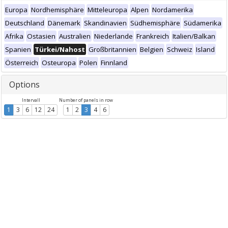
Europa
Nordhemisphäre
Mitteleuropa
Alpen
Nordamerika
Deutschland
Dänemark
Skandinavien
Südhemisphäre
Südamerika
Afrika
Ostasien
Australien
Niederlande
Frankreich
Italien/Balkan
Spanien
Türkei/Nahost
Großbritannien
Belgien
Schweiz
Island
Österreich
Osteuropa
Polen
Finnland
Options
Intervall
Number of panels in row
1
3
6
12
24
1
2
3
4
6