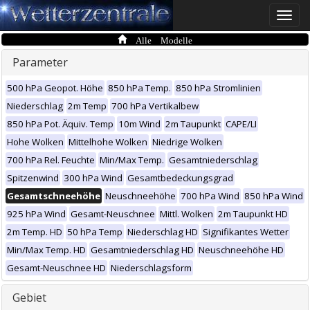
Toggle
naviga
Alle Modelle
Parameter
500 hPa Geopot. Höhe
850 hPa Temp.
850 hPa Stromlinien
Niederschlag
2m Temp
700 hPa Vertikalbew
850 hPa Pot. Äquiv. Temp
10m Wind
2m Taupunkt
CAPE/LI
Hohe Wolken
Mittelhohe Wolken
Niedrige Wolken
700 hPa Rel. Feuchte
Min/Max Temp.
Gesamtniederschlag
Spitzenwind
300 hPa Wind
Gesamtbedeckungsgrad
Gesamtschneehöhe
Neuschneehöhe
700 hPa Wind
850 hPa Wind
925 hPa Wind
Gesamt-Neuschnee
Mittl. Wolken
2m Taupunkt HD
2m Temp. HD
50 hPa Temp
Niederschlag HD
Signifikantes Wetter
Min/Max Temp. HD
Gesamtniederschlag HD
Neuschneehöhe HD
Gesamt-Neuschnee HD
Niederschlagsform
Gebiet