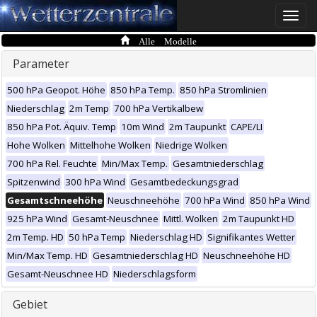
Toggle
naviga
Alle Modelle
Parameter
500 hPa Geopot. Höhe
850 hPa Temp.
850 hPa Stromlinien
Niederschlag
2m Temp
700 hPa Vertikalbew
850 hPa Pot. Äquiv. Temp
10m Wind
2m Taupunkt
CAPE/LI
Hohe Wolken
Mittelhohe Wolken
Niedrige Wolken
700 hPa Rel. Feuchte
Min/Max Temp.
Gesamtniederschlag
Spitzenwind
300 hPa Wind
Gesamtbedeckungsgrad
Gesamtschneehöhe
Neuschneehöhe
700 hPa Wind
850 hPa Wind
925 hPa Wind
Gesamt-Neuschnee
Mittl. Wolken
2m Taupunkt HD
2m Temp. HD
50 hPa Temp
Niederschlag HD
Signifikantes Wetter
Min/Max Temp. HD
Gesamtniederschlag HD
Neuschneehöhe HD
Gesamt-Neuschnee HD
Niederschlagsform
Gebiet