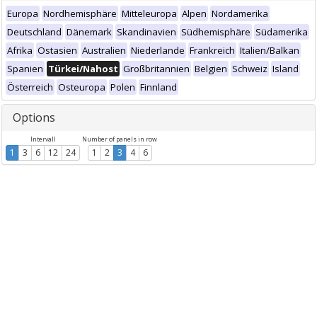
Europa
Nordhemisphäre
Mitteleuropa
Alpen
Nordamerika
Deutschland
Dänemark
Skandinavien
Südhemisphäre
Südamerika
Afrika
Ostasien
Australien
Niederlande
Frankreich
Italien/Balkan
Spanien
Türkei/Nahost
Großbritannien
Belgien
Schweiz
Island
Österreich
Osteuropa
Polen
Finnland
Options
Intervall
Number of panels in row
1
3
6
12
24
1
2
3
4
6