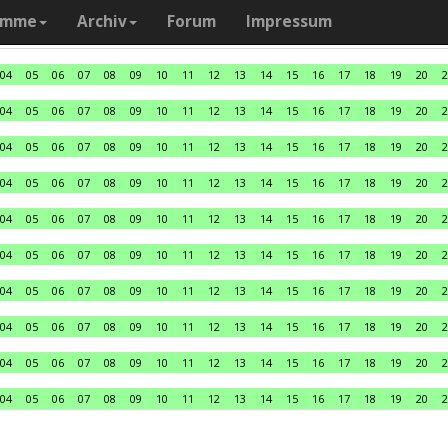
amme
Archiv
Forum
Impressum
04
05
06
07
08
09
10
11
12
13
14
15
16
17
18
19
20
2
04
05
06
07
08
09
10
11
12
13
14
15
16
17
18
19
20
2
04
05
06
07
08
09
10
11
12
13
14
15
16
17
18
19
20
2
04
05
06
07
08
09
10
11
12
13
14
15
16
17
18
19
20
2
04
05
06
07
08
09
10
11
12
13
14
15
16
17
18
19
20
2
04
05
06
07
08
09
10
11
12
13
14
15
16
17
18
19
20
2
04
05
06
07
08
09
10
11
12
13
14
15
16
17
18
19
20
2
04
05
06
07
08
09
10
11
12
13
14
15
16
17
18
19
20
2
04
05
06
07
08
09
10
11
12
13
14
15
16
17
18
19
20
2
04
05
06
07
08
09
10
11
12
13
14
15
16
17
18
19
20
2