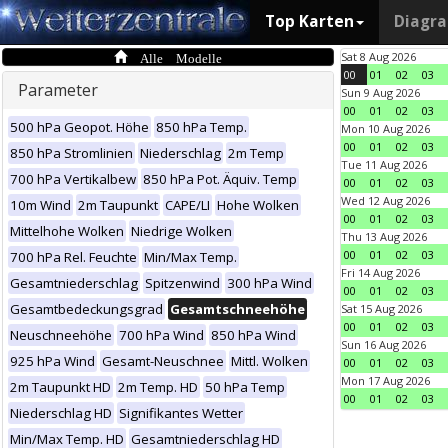
Top Karten
Diagr
Alle Modelle
Sat 8 Aug 2026
00
01
02
03
Parameter
Sun 9 Aug 2026
00
01
02
03
500 hPa Geopot. Höhe
850 hPa Temp.
Mon 10 Aug 2026
00
01
02
03
850 hPa Stromlinien
Niederschlag
2m Temp
Tue 11 Aug 2026
700 hPa Vertikalbew
850 hPa Pot. Äquiv. Temp
00
01
02
03
Wed 12 Aug 2026
10m Wind
2m Taupunkt
CAPE/LI
Hohe Wolken
00
01
02
03
Mittelhohe Wolken
Niedrige Wolken
Thu 13 Aug 2026
00
01
02
03
700 hPa Rel. Feuchte
Min/Max Temp.
Fri 14 Aug 2026
Gesamtniederschlag
Spitzenwind
300 hPa Wind
00
01
02
03
Gesamtbedeckungsgrad
Gesamtschneehöhe
Sat 15 Aug 2026
00
01
02
03
Neuschneehöhe
700 hPa Wind
850 hPa Wind
Sun 16 Aug 2026
925 hPa Wind
Gesamt-Neuschnee
Mittl. Wolken
00
01
02
03
Mon 17 Aug 2026
2m Taupunkt HD
2m Temp. HD
50 hPa Temp
00
01
02
03
Niederschlag HD
Signifikantes Wetter
Min/Max Temp. HD
Gesamtniederschlag HD