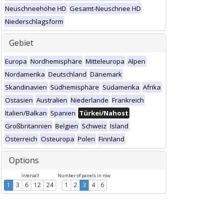
Neuschneehöhe HD
Gesamt-Neuschnee HD
Niederschlagsform
Gebiet
Europa
Nordhemisphäre
Mitteleuropa
Alpen
Nordamerika
Deutschland
Dänemark
Skandinavien
Südhemisphäre
Südamerika
Afrika
Ostasien
Australien
Niederlande
Frankreich
Italien/Balkan
Spanien
Türkei/Nahost
Großbritannien
Belgien
Schweiz
Island
Österreich
Osteuropa
Polen
Finnland
Options
Intervall
Number of panels in row
1
3
6
12
24
1
2
3
4
6