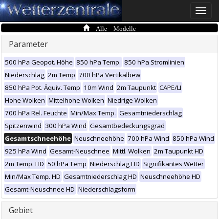
Toggle
naviga
Alle Modelle
Parameter
500 hPa Geopot. Höhe
850 hPa Temp.
850 hPa Stromlinien
Niederschlag
2m Temp
700 hPa Vertikalbew
850 hPa Pot. Äquiv. Temp
10m Wind
2m Taupunkt
CAPE/LI
Hohe Wolken
Mittelhohe Wolken
Niedrige Wolken
700 hPa Rel. Feuchte
Min/Max Temp.
Gesamtniederschlag
Spitzenwind
300 hPa Wind
Gesamtbedeckungsgrad
Gesamtschneehöhe
Neuschneehöhe
700 hPa Wind
850 hPa Wind
925 hPa Wind
Gesamt-Neuschnee
Mittl. Wolken
2m Taupunkt HD
2m Temp. HD
50 hPa Temp
Niederschlag HD
Signifikantes Wetter
Min/Max Temp. HD
Gesamtniederschlag HD
Neuschneehöhe HD
Gesamt-Neuschnee HD
Niederschlagsform
Gebiet