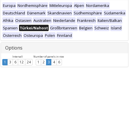
Europa
Nordhemisphäre
Mitteleuropa
Alpen
Nordamerika
Deutschland
Dänemark
Skandinavien
Südhemisphäre
Südamerika
Afrika
Ostasien
Australien
Niederlande
Frankreich
Italien/Balkan
Spanien
Türkei/Nahost
Großbritannien
Belgien
Schweiz
Island
Österreich
Osteuropa
Polen
Finnland
Options
Intervall
Number of panels in row
1
3
6
12
24
1
2
3
4
6