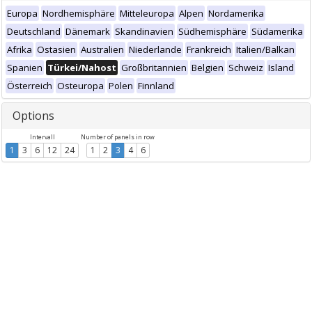
Europa
Nordhemisphäre
Mitteleuropa
Alpen
Nordamerika
Deutschland
Dänemark
Skandinavien
Südhemisphäre
Südamerika
Afrika
Ostasien
Australien
Niederlande
Frankreich
Italien/Balkan
Spanien
Türkei/Nahost
Großbritannien
Belgien
Schweiz
Island
Österreich
Osteuropa
Polen
Finnland
Options
Intervall
Number of panels in row
1
3
6
12
24
1
2
3
4
6