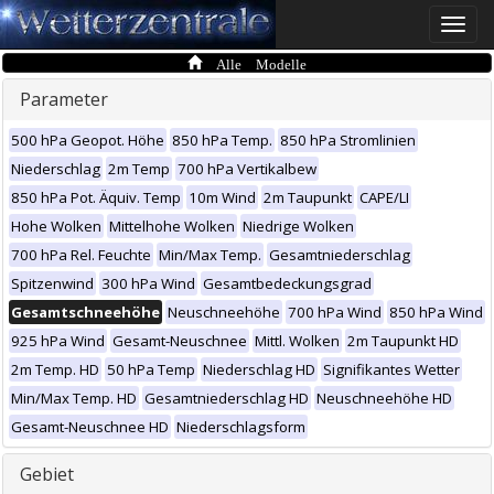
Toggle
naviga
Alle Modelle
Parameter
500 hPa Geopot. Höhe
850 hPa Temp.
850 hPa Stromlinien
Niederschlag
2m Temp
700 hPa Vertikalbew
850 hPa Pot. Äquiv. Temp
10m Wind
2m Taupunkt
CAPE/LI
Hohe Wolken
Mittelhohe Wolken
Niedrige Wolken
700 hPa Rel. Feuchte
Min/Max Temp.
Gesamtniederschlag
Spitzenwind
300 hPa Wind
Gesamtbedeckungsgrad
Gesamtschneehöhe
Neuschneehöhe
700 hPa Wind
850 hPa Wind
925 hPa Wind
Gesamt-Neuschnee
Mittl. Wolken
2m Taupunkt HD
2m Temp. HD
50 hPa Temp
Niederschlag HD
Signifikantes Wetter
Min/Max Temp. HD
Gesamtniederschlag HD
Neuschneehöhe HD
Gesamt-Neuschnee HD
Niederschlagsform
Gebiet