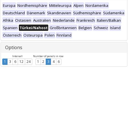
Europa
Nordhemisphäre
Mitteleuropa
Alpen
Nordamerika
Deutschland
Dänemark
Skandinavien
Südhemisphäre
Südamerika
Afrika
Ostasien
Australien
Niederlande
Frankreich
Italien/Balkan
Spanien
Türkei/Nahost
Großbritannien
Belgien
Schweiz
Island
Österreich
Osteuropa
Polen
Finnland
Options
Intervall
Number of panels in row
1
3
6
12
24
1
2
3
4
6