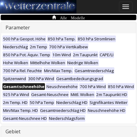
Toggle
naviga
Alle Modelle
Parameter
500 hPa Geopot. Höhe
850 hPa Temp.
850 hPa Stromlinien
Niederschlag
2m Temp
700 hPa Vertikalbew
850 hPa Pot. Äquiv. Temp
10m Wind
2m Taupunkt
CAPE/LI
Hohe Wolken
Mittelhohe Wolken
Niedrige Wolken
700 hPa Rel. Feuchte
Min/Max Temp.
Gesamtniederschlag
Spitzenwind
300 hPa Wind
Gesamtbedeckungsgrad
Gesamtschneehöhe
Neuschneehöhe
700 hPa Wind
850 hPa Wind
925 hPa Wind
Gesamt-Neuschnee
Mittl. Wolken
2m Taupunkt HD
2m Temp. HD
50 hPa Temp
Niederschlag HD
Signifikantes Wetter
Min/Max Temp. HD
Gesamtniederschlag HD
Neuschneehöhe HD
Gesamt-Neuschnee HD
Niederschlagsform
Gebiet