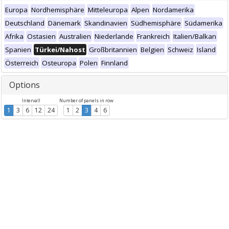
Europa
Nordhemisphäre
Mitteleuropa
Alpen
Nordamerika
Deutschland
Dänemark
Skandinavien
Südhemisphäre
Südamerika
Afrika
Ostasien
Australien
Niederlande
Frankreich
Italien/Balkan
Spanien
Türkei/Nahost
Großbritannien
Belgien
Schweiz
Island
Österreich
Osteuropa
Polen
Finnland
Options
Intervall
Number of panels in row
1
3
6
12
24
1
2
3
4
6