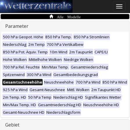
Toggle
naviga
Alle Modelle
Parameter
500 hPa Geopot. Höhe
850 hPa Temp.
850 hPa Stromlinien
Niederschlag
2m Temp
700 hPa Vertikalbew
850 hPa Pot. Äquiv. Temp
10m Wind
2m Taupunkt
CAPE/LI
Hohe Wolken
Mittelhohe Wolken
Niedrige Wolken
700 hPa Rel. Feuchte
Min/Max Temp.
Gesamtniederschlag
Spitzenwind
300 hPa Wind
Gesamtbedeckungsgrad
Gesamtschneehöhe
Neuschneehöhe
700 hPa Wind
850 hPa Wind
925 hPa Wind
Gesamt-Neuschnee
Mittl. Wolken
2m Taupunkt HD
2m Temp. HD
50 hPa Temp
Niederschlag HD
Signifikantes Wetter
Min/Max Temp. HD
Gesamtniederschlag HD
Neuschneehöhe HD
Gesamt-Neuschnee HD
Niederschlagsform
Gebiet