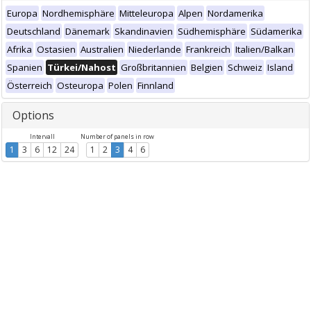
Europa
Nordhemisphäre
Mitteleuropa
Alpen
Nordamerika
Deutschland
Dänemark
Skandinavien
Südhemisphäre
Südamerika
Afrika
Ostasien
Australien
Niederlande
Frankreich
Italien/Balkan
Spanien
Türkei/Nahost
Großbritannien
Belgien
Schweiz
Island
Österreich
Osteuropa
Polen
Finnland
Options
Intervall
Number of panels in row
1
3
6
12
24
1
2
3
4
6