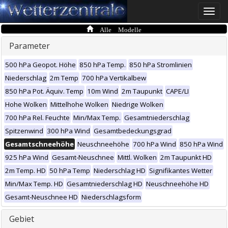
Toggle
naviga
Alle Modelle
Parameter
500 hPa Geopot. Höhe
850 hPa Temp.
850 hPa Stromlinien
Niederschlag
2m Temp
700 hPa Vertikalbew
850 hPa Pot. Äquiv. Temp
10m Wind
2m Taupunkt
CAPE/LI
Hohe Wolken
Mittelhohe Wolken
Niedrige Wolken
700 hPa Rel. Feuchte
Min/Max Temp.
Gesamtniederschlag
Spitzenwind
300 hPa Wind
Gesamtbedeckungsgrad
Gesamtschneehöhe
Neuschneehöhe
700 hPa Wind
850 hPa Wind
925 hPa Wind
Gesamt-Neuschnee
Mittl. Wolken
2m Taupunkt HD
2m Temp. HD
50 hPa Temp
Niederschlag HD
Signifikantes Wetter
Min/Max Temp. HD
Gesamtniederschlag HD
Neuschneehöhe HD
Gesamt-Neuschnee HD
Niederschlagsform
Gebiet