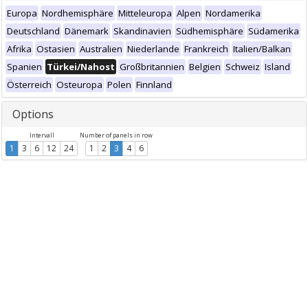
Europa
Nordhemisphäre
Mitteleuropa
Alpen
Nordamerika
Deutschland
Dänemark
Skandinavien
Südhemisphäre
Südamerika
Afrika
Ostasien
Australien
Niederlande
Frankreich
Italien/Balkan
Spanien
Türkei/Nahost
Großbritannien
Belgien
Schweiz
Island
Österreich
Osteuropa
Polen
Finnland
Options
Intervall
Number of panels in row
1
3
6
12
24
1
2
3
4
6