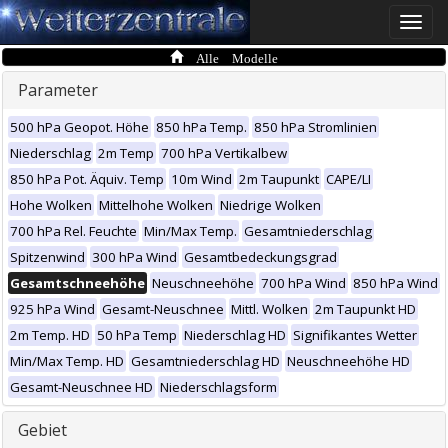
Toggle
naviga
Alle Modelle
Parameter
500 hPa Geopot. Höhe
850 hPa Temp.
850 hPa Stromlinien
Niederschlag
2m Temp
700 hPa Vertikalbew
850 hPa Pot. Äquiv. Temp
10m Wind
2m Taupunkt
CAPE/LI
Hohe Wolken
Mittelhohe Wolken
Niedrige Wolken
700 hPa Rel. Feuchte
Min/Max Temp.
Gesamtniederschlag
Spitzenwind
300 hPa Wind
Gesamtbedeckungsgrad
Gesamtschneehöhe
Neuschneehöhe
700 hPa Wind
850 hPa Wind
925 hPa Wind
Gesamt-Neuschnee
Mittl. Wolken
2m Taupunkt HD
2m Temp. HD
50 hPa Temp
Niederschlag HD
Signifikantes Wetter
Min/Max Temp. HD
Gesamtniederschlag HD
Neuschneehöhe HD
Gesamt-Neuschnee HD
Niederschlagsform
Gebiet