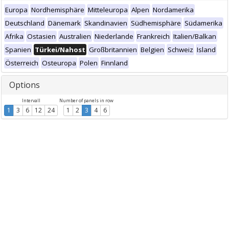
Europa
Nordhemisphäre
Mitteleuropa
Alpen
Nordamerika
Deutschland
Dänemark
Skandinavien
Südhemisphäre
Südamerika
Afrika
Ostasien
Australien
Niederlande
Frankreich
Italien/Balkan
Spanien
Türkei/Nahost
Großbritannien
Belgien
Schweiz
Island
Österreich
Osteuropa
Polen
Finnland
Options
Intervall
Number of panels in row
1
3
6
12
24
1
2
3
4
6