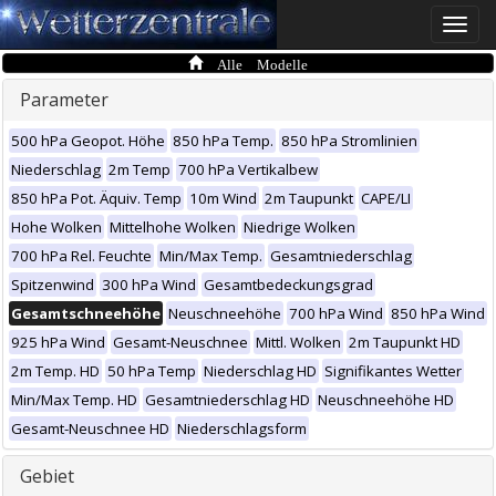
Toggle
naviga
Alle Modelle
Parameter
500 hPa Geopot. Höhe
850 hPa Temp.
850 hPa Stromlinien
Niederschlag
2m Temp
700 hPa Vertikalbew
850 hPa Pot. Äquiv. Temp
10m Wind
2m Taupunkt
CAPE/LI
Hohe Wolken
Mittelhohe Wolken
Niedrige Wolken
700 hPa Rel. Feuchte
Min/Max Temp.
Gesamtniederschlag
Spitzenwind
300 hPa Wind
Gesamtbedeckungsgrad
Gesamtschneehöhe
Neuschneehöhe
700 hPa Wind
850 hPa Wind
925 hPa Wind
Gesamt-Neuschnee
Mittl. Wolken
2m Taupunkt HD
2m Temp. HD
50 hPa Temp
Niederschlag HD
Signifikantes Wetter
Min/Max Temp. HD
Gesamtniederschlag HD
Neuschneehöhe HD
Gesamt-Neuschnee HD
Niederschlagsform
Gebiet