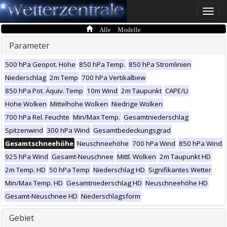
Toggle
naviga
Alle Modelle
Parameter
500 hPa Geopot. Höhe
850 hPa Temp.
850 hPa Stromlinien
Niederschlag
2m Temp
700 hPa Vertikalbew
850 hPa Pot. Äquiv. Temp
10m Wind
2m Taupunkt
CAPE/LI
Hohe Wolken
Mittelhohe Wolken
Niedrige Wolken
700 hPa Rel. Feuchte
Min/Max Temp.
Gesamtniederschlag
Spitzenwind
300 hPa Wind
Gesamtbedeckungsgrad
Gesamtschneehöhe
Neuschneehöhe
700 hPa Wind
850 hPa Wind
925 hPa Wind
Gesamt-Neuschnee
Mittl. Wolken
2m Taupunkt HD
2m Temp. HD
50 hPa Temp
Niederschlag HD
Signifikantes Wetter
Min/Max Temp. HD
Gesamtniederschlag HD
Neuschneehöhe HD
Gesamt-Neuschnee HD
Niederschlagsform
Gebiet