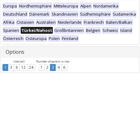
Europa
Nordhemisphäre
Mitteleuropa
Alpen
Nordamerika
Deutschland
Dänemark
Skandinavien
Südhemisphäre
Südamerika
Afrika
Ostasien
Australien
Niederlande
Frankreich
Italien/Balkan
Spanien
Türkei/Nahost
Großbritannien
Belgien
Schweiz
Island
Österreich
Osteuropa
Polen
Finnland
Options
Intervall
Number of panels in row
1
3
6
12
24
1
2
3
4
6