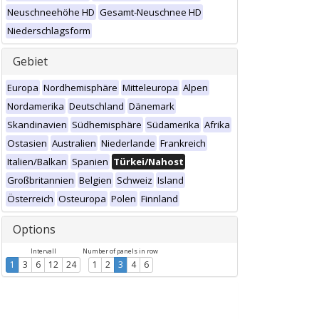
Neuschneehöhe HD
Gesamt-Neuschnee HD
Niederschlagsform
Gebiet
Europa
Nordhemisphäre
Mitteleuropa
Alpen
Nordamerika
Deutschland
Dänemark
Skandinavien
Südhemisphäre
Südamerika
Afrika
Ostasien
Australien
Niederlande
Frankreich
Italien/Balkan
Spanien
Türkei/Nahost
Großbritannien
Belgien
Schweiz
Island
Österreich
Osteuropa
Polen
Finnland
Options
Intervall
Number of panels in row
1
3
6
12
24
1
2
3
4
6