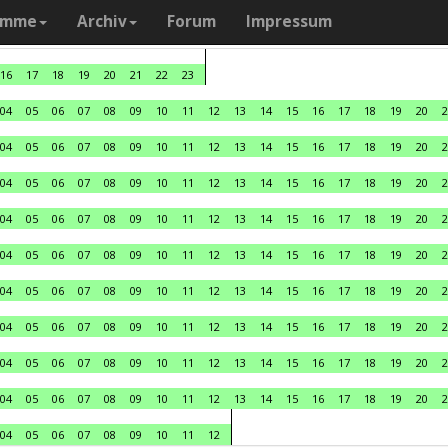
amme
Archiv
Forum
Impressum
16
17
18
19
20
21
22
23
04
05
06
07
08
09
10
11
12
13
14
15
16
17
18
19
20
2
04
05
06
07
08
09
10
11
12
13
14
15
16
17
18
19
20
2
04
05
06
07
08
09
10
11
12
13
14
15
16
17
18
19
20
2
04
05
06
07
08
09
10
11
12
13
14
15
16
17
18
19
20
2
04
05
06
07
08
09
10
11
12
13
14
15
16
17
18
19
20
2
04
05
06
07
08
09
10
11
12
13
14
15
16
17
18
19
20
2
04
05
06
07
08
09
10
11
12
13
14
15
16
17
18
19
20
2
04
05
06
07
08
09
10
11
12
13
14
15
16
17
18
19
20
2
04
05
06
07
08
09
10
11
12
13
14
15
16
17
18
19
20
2
04
05
06
07
08
09
10
11
12