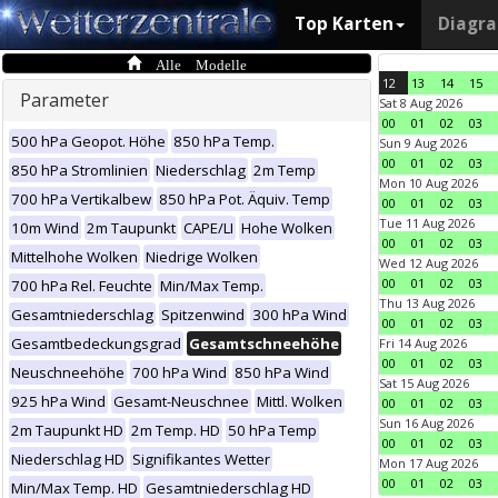
Top Karten
Diagr
Alle Modelle
12
13
14
15
Parameter
Sat 8 Aug 2026
00
01
02
03
500 hPa Geopot. Höhe
850 hPa Temp.
Sun 9 Aug 2026
00
01
02
03
850 hPa Stromlinien
Niederschlag
2m Temp
Mon 10 Aug 2026
700 hPa Vertikalbew
850 hPa Pot. Äquiv. Temp
00
01
02
03
Tue 11 Aug 2026
10m Wind
2m Taupunkt
CAPE/LI
Hohe Wolken
00
01
02
03
Mittelhohe Wolken
Niedrige Wolken
Wed 12 Aug 2026
00
01
02
03
700 hPa Rel. Feuchte
Min/Max Temp.
Thu 13 Aug 2026
Gesamtniederschlag
Spitzenwind
300 hPa Wind
00
01
02
03
Gesamtbedeckungsgrad
Gesamtschneehöhe
Fri 14 Aug 2026
00
01
02
03
Neuschneehöhe
700 hPa Wind
850 hPa Wind
Sat 15 Aug 2026
925 hPa Wind
Gesamt-Neuschnee
Mittl. Wolken
00
01
02
03
Sun 16 Aug 2026
2m Taupunkt HD
2m Temp. HD
50 hPa Temp
00
01
02
03
Niederschlag HD
Signifikantes Wetter
Mon 17 Aug 2026
00
01
02
03
Min/Max Temp. HD
Gesamtniederschlag HD