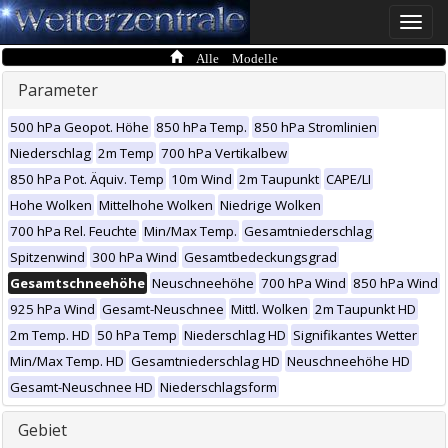
Toggle
naviga
Alle Modelle
Parameter
500 hPa Geopot. Höhe
850 hPa Temp.
850 hPa Stromlinien
Niederschlag
2m Temp
700 hPa Vertikalbew
850 hPa Pot. Äquiv. Temp
10m Wind
2m Taupunkt
CAPE/LI
Hohe Wolken
Mittelhohe Wolken
Niedrige Wolken
700 hPa Rel. Feuchte
Min/Max Temp.
Gesamtniederschlag
Spitzenwind
300 hPa Wind
Gesamtbedeckungsgrad
Gesamtschneehöhe
Neuschneehöhe
700 hPa Wind
850 hPa Wind
925 hPa Wind
Gesamt-Neuschnee
Mittl. Wolken
2m Taupunkt HD
2m Temp. HD
50 hPa Temp
Niederschlag HD
Signifikantes Wetter
Min/Max Temp. HD
Gesamtniederschlag HD
Neuschneehöhe HD
Gesamt-Neuschnee HD
Niederschlagsform
Gebiet