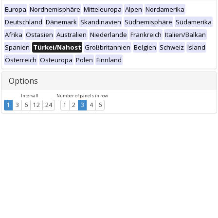
Europa
Nordhemisphäre
Mitteleuropa
Alpen
Nordamerika
Deutschland
Dänemark
Skandinavien
Südhemisphäre
Südamerika
Afrika
Ostasien
Australien
Niederlande
Frankreich
Italien/Balkan
Spanien
Türkei/Nahost
Großbritannien
Belgien
Schweiz
Island
Österreich
Osteuropa
Polen
Finnland
Options
Intervall
Number of panels in row
1
3
6
12
24
1
2
3
4
6