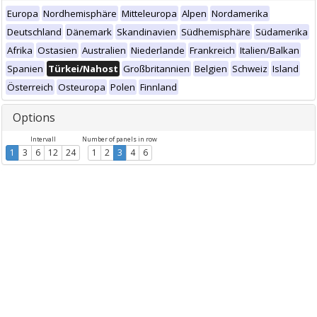
Europa
Nordhemisphäre
Mitteleuropa
Alpen
Nordamerika
Deutschland
Dänemark
Skandinavien
Südhemisphäre
Südamerika
Afrika
Ostasien
Australien
Niederlande
Frankreich
Italien/Balkan
Spanien
Türkei/Nahost
Großbritannien
Belgien
Schweiz
Island
Österreich
Osteuropa
Polen
Finnland
Options
Intervall
Number of panels in row
1
3
6
12
24
1
2
3
4
6