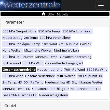
Toggle
naviga
Alle Modelle
Parameter
500 hPa Geopot. Höhe
850 hPa Temp.
850 hPa Stromlinien
Niederschlag
2m Temp
700 hPa Vertikalbew
850 hPa Pot. Äquiv. Temp
10m Wind
2m Taupunkt
CAPE/LI
Hohe Wolken
Mittelhohe Wolken
Niedrige Wolken
700 hPa Rel. Feuchte
Min/Max Temp.
Gesamtniederschlag
Spitzenwind
300 hPa Wind
Gesamtbedeckungsgrad
Gesamtschneehöhe
Neuschneehöhe
700 hPa Wind
850 hPa Wind
925 hPa Wind
Gesamt-Neuschnee
Mittl. Wolken
2m Taupunkt HD
2m Temp. HD
50 hPa Temp
Niederschlag HD
Signifikantes Wetter
Min/Max Temp. HD
Gesamtniederschlag HD
Neuschneehöhe HD
Gesamt-Neuschnee HD
Niederschlagsform
Gebiet